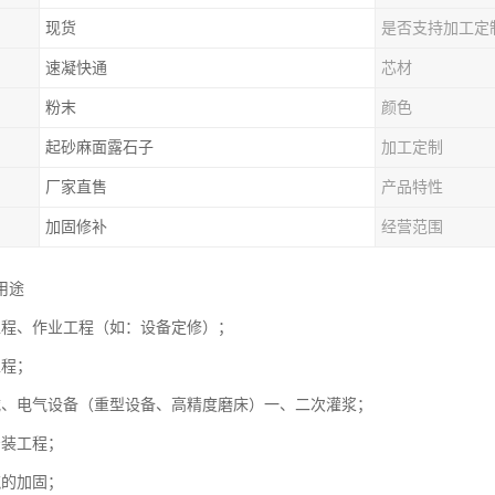
现货
是否支持加工定
速凝快通
芯材
粉末
颜色
起砂麻面露石子
加工定制
厂家直售
产品特性
加固修补
经营范围
用途
工程、作业工程（如：设备定修）；
工程；
械、电气设备（重型设备、高精度磨床）一、二次灌浆；
安装工程；
筑的加固；