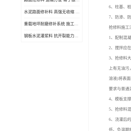
6、柱基、
水泥路面修补料 高强无收缩 施工和易性好 强度高 韧性好
7、防渗、
重载地坪耐磨修补系统 施工期短 易于振捣密实
抢修料施工
钢板水泥灌浆料 抗开裂能力强 施工和易性好
1、配制混
2、搅拌应
3、抢修料
上有无油污
溶液)将表
要求与普通
4、模板支
5、抢修料
6、浇灌后
低、负温期