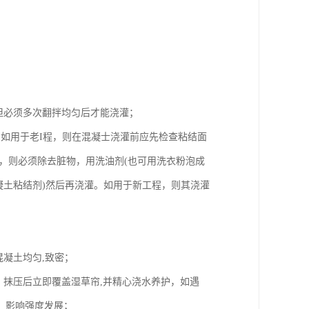
但必须多次翻拌均匀后才能浇灌；
如用于老I程，则在混凝士浇灌前应先检查粘结面
，则必须除去脏物，用洗油剂(也可用洗衣粉泡成
混凝土粘结剂)然后再浇灌。如用于新工程，则其浇灌
凝土均匀,致密；
，抹压后立即覆盖湿草帘,并精心浇水养护，如遇
，影响强度发展；