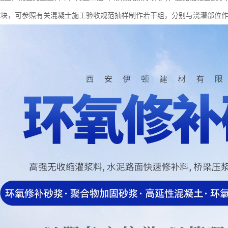
试块，可参照有关混凝士施工验收规范抽样制作若干组，分别与浇灌部位