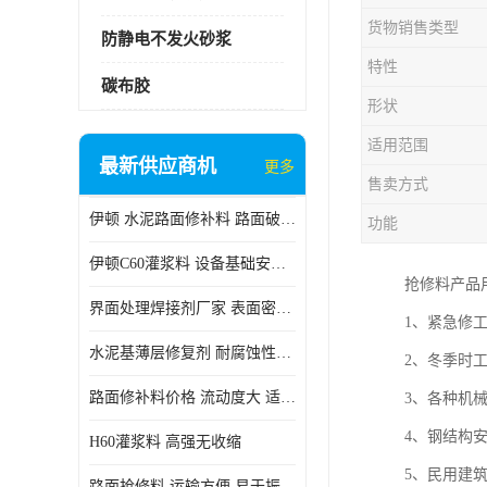
货物销售类型
防静电不发火砂浆
特性
碳布胶
形状
适用范围
最新供应商机
更多
售卖方式
伊顿 水泥路面修补料 路面破损起皮快速修补 2小时通车
功能
伊顿C60灌浆料 设备基础安装 梁柱改造加固二次灌浆料
抢修料产品
界面处理焊接剂厂家 表面密实 良好的流动性
1、紧急修
水泥基薄层修复剂 耐腐蚀性好 适用范围广
2、冬季时
路面修补料价格 流动度大 适用范围广
3、各种机
4、钢结构
H60灌浆料 高强无收缩
5、民用建
路面抢修料 运输方便 易于振捣密实