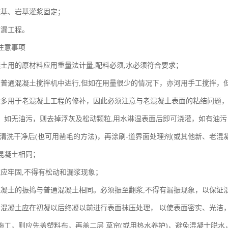
桩基、岩基灌浆固定；
防漏工程。
注意事项
凝土用的原材料应用重量法计量,配料必须,水必须符合要求；
在普通混凝土搅拌机中进行,但如在用量很少的情况下，亦河用手工搅拌，
大多用于老混凝土工程的修补，因此必须注意与老混凝土表面的粘结问题，
，如无油污，则去掉浮灰及松动颗粒,用水淋湿表面后即可浇灌，如有油污
面清洗干净后(也可用凿毛的方法)，再涂刷-道界面处理剂(或其他新、老
混凝土相同；
撑应牢固,不得有松动和漏浆现象；
混凝土的振捣与普通混凝土相同。必须振至翻浆,不得有漏振现象，以保证混
的混凝土应在初凝以后终凝以前进行表面抹压处理， 以使表面密实、光洁
施工，则应先盖塑料布，再盖二层 草帘(或用热水养护)，避免混凝士脱水