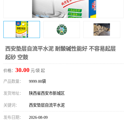
桥梁伸缩缝快速修补料
防静电不发火砂浆
碳布胶
加固砂浆
膨胀剂
混凝土防碳化涂料
融雪剂
西安垫层自流平水泥 耐酸碱性能好 不容易起层
起砂 空鼓
30.00
价格：
元/袋 起
产品数量：
9999.00袋
发货地址：
陕西省西安市新城区
关键词：
西安垫层自流平水泥
发布日期：
2026-08-09