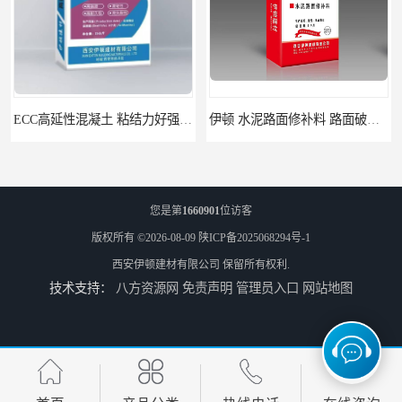
ECC高延性混凝土 粘结力好强度高 可弯曲抗震不开裂
伊顿 水泥路面修补料 路面破损起皮快速修补 2小时通车
您是第
1660901
位访客
版权所有 ©2026-08-09
陕ICP备2025068294号-1
西安伊顿建材有限公司
保留所有权利.
技术支持：
八方资源网
免责声明
管理员入口
网站地图
伊顿C60灌浆料 设备基础安装 梁柱改造加固二次灌浆料