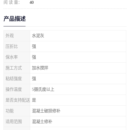
阅 读 量：
40
产品描述
外观
水泥灰
压折比
强
保水率
强
施工方式
加水搅拌
粘结强度
强
操作温度
5摄氏度以上
是否支持配送
是
功能
混凝土破损修补
适用范围
混凝土修补