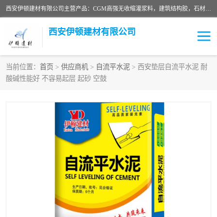
西安伊顿建材有限公司主营产品：CGM高强无收缩灌浆料，建筑结构胶，石材粘合剂，柔性防水材料，环氧修补砂浆等在各个行业得到了客户认可。
西安伊顿建材有限公司
当前位置：
首页
>
供应商机
>
自流平水泥
> 西安垫层自流平水泥 耐
酸碱性能好 不容易起层 起砂 空鼓
灌浆料
压浆料
环氧砂浆
修补砂浆
自流平水泥
水泥路面修补材料
瓷砖粘合剂
沥青冷补料
高延性混凝土
速凝剂
碳纤维布
金刚砂