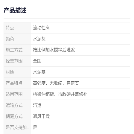
产品描述
特点
流动性高
颜色
水泥灰
施工方式
按比例加水搅拌后灌浆
经营范围
全国
材质
水泥基
产品特点
高强度、无收缩、自密实
适用范围
桥梁伸缩缝、市政硬井盖修补
运输方式
汽运
储藏方式
通风干燥
是否支持加工定制
是