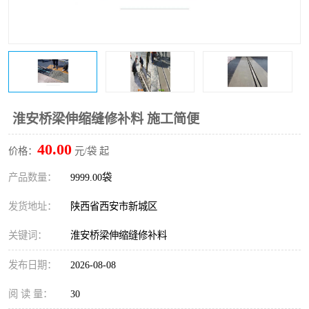
桥梁伸缩缝快速修补料
防静电不发火砂浆
碳布胶
加固砂浆
膨胀剂
混凝土防碳化涂料
融雪剂
淮安桥梁伸缩缝修补料 施工简便
40.00
价格：
元/袋 起
产品数量：
9999.00袋
发货地址：
陕西省西安市新城区
关键词：
淮安桥梁伸缩缝修补料
发布日期：
2026-08-08
阅 读 量：
30