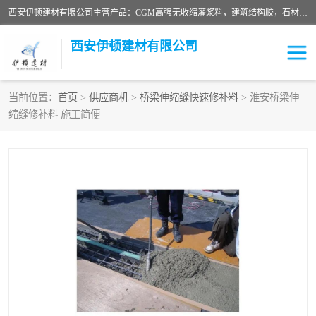
西安伊顿建材有限公司主营产品：CGM高强无收缩灌浆料，建筑结构胶，石材粘合剂，柔性防水材料，环氧修补砂浆等在各个行业得到了客户认可。
西安伊顿建材有限公司
当前位置：
首页
>
供应商机
>
桥梁伸缩缝快速修补料
> 淮安桥梁伸
缩缝修补料 施工简便
灌浆料
压浆料
环氧砂浆
修补砂浆
自流平水泥
水泥路面修补材料
瓷砖粘合剂
沥青冷补料
高延性混凝土
速凝剂
碳纤维布
金刚砂