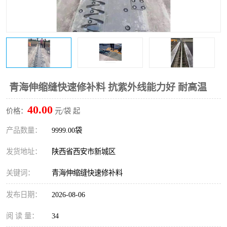
桥梁伸缩缝快速修补料
防静电不发火砂浆
碳布胶
加固砂浆
膨胀剂
混凝土防碳化涂料
融雪剂
青海伸缩缝快速修补料 抗紫外线能力好 耐高温
40.00
价格：
元/袋 起
产品数量：
9999.00袋
发货地址：
陕西省西安市新城区
关键词：
青海伸缩缝快速修补料
发布日期：
2026-08-06
阅 读 量：
34