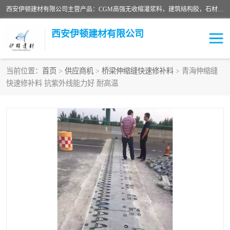
西安伊顿建材有限公司主营产品：CGM高强无收缩灌浆料，建筑结构胶，石材粘合剂，柔性防水材料，环氧修补砂浆等在各个行业得到了客户认可。
西安伊顿建材有限公司
当前位置：
首页
>
供应商机
>
桥梁伸缩缝快速修补料
> 青海伸缩缝
快速修补料 抗紫外线能力好 耐高温
灌浆料
压浆料
环氧砂浆
修补砂浆
自流平水泥
水泥路面修补材料
瓷砖粘合剂
沥青冷补料
高延性混凝土
速凝剂
碳纤维布
金刚砂