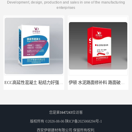
Development, design, production and sales in one of the manufacturing
enterprises
ECC高延性混凝土 粘结力好强度高 可弯曲抗震不开裂
伊顿 水泥路面修补料 路面破损起皮快速修补 2小时通车
您是第
1647243
位访客
版权所有 ©2026-08-06
陕ICP备2025068294号-1
西安伊顿建材有限公司
保留所有权利.