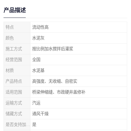
产品描述
特点
流动性高
颜色
水泥灰
施工方式
按比例加水搅拌后灌浆
经营范围
全国
材质
水泥基
产品特点
高强度、无收缩、自密实
适用范围
桥梁伸缩缝、市政硬井盖修补
运输方式
汽运
储藏方式
通风干燥
是否支持加工定制
是