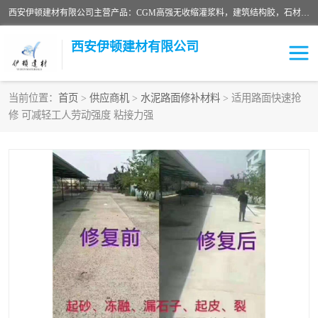
西安伊顿建材有限公司主营产品：CGM高强无收缩灌浆料，建筑结构胶，石材粘合剂，柔性防水材料，环氧修补砂浆等在各个行业得到了客户认可。
西安伊顿建材有限公司
当前位置：
首页
>
供应商机
>
水泥路面修补材料
> 适用路面快速抢
修 可减轻工人劳动强度 粘接力强
灌浆料
压浆料
环氧砂浆
修补砂浆
自流平水泥
水泥路面修补材料
瓷砖粘合剂
沥青冷补料
高延性混凝土
速凝剂
碳纤维布
金刚砂