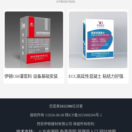
enterprises
伊顿C60灌浆料 设备基础安装 梁柱改造加固二次灌浆料
ECC高延性混凝土 粘结力好强度高 可弯曲抗震不开裂
您是第
1652396
位访客
版权所有 ©2026-08-08
陕ICP备2025068294号-1
西安伊顿建材有限公司
保留所有权利.
技术支持：
八方资源网
免责声明
管理员入口
网站地图