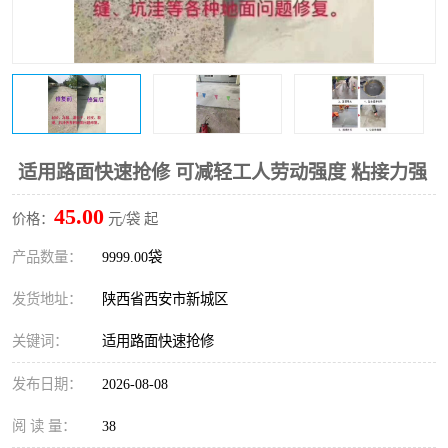
桥梁伸缩缝快速修补料
防静电不发火砂浆
碳布胶
加固砂浆
膨胀剂
混凝土防碳化涂料
融雪剂
适用路面快速抢修 可减轻工人劳动强度 粘接力强
45.00
价格：
元/袋 起
产品数量：
9999.00袋
发货地址：
陕西省西安市新城区
关键词：
适用路面快速抢修
发布日期：
2026-08-08
阅 读 量：
38