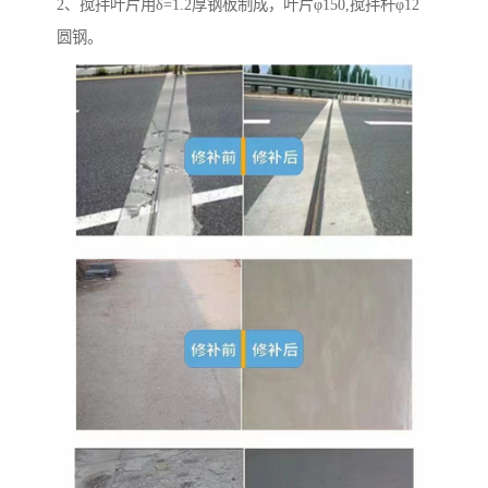
2、搅拌叶片用δ=1.2厚钢板制成，叶片φ150,搅拌杆φ12
圆钢。