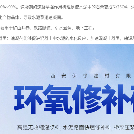
0%~90%。速凝剂的速凝早强作用机理是使水泥中的石膏变成Na2SO4
化产物晶体，导致水泥浆迅速凝固。
主要用于矿山井巷、铁路隧道、引水涵洞、地下工程。
凝固：速凝剂能够促进混凝土中水泥的水化反应，加速混凝土凝固，缩短