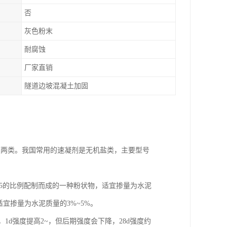
否
灰色粉末
耐腐蚀
厂家直销
隧道边坡混凝土加固
类两类。我国常用的速凝剂是无机盐类，主要型号
.5的比例配制而成的一种粉状物，适宜掺量为水泥
适宜掺量为水泥质量的3%~5%。
，1d强度提高2~，但后期强度会下降，28d强度约