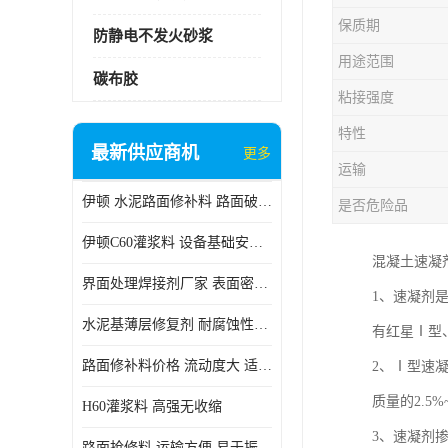
保质期
防静电不发火砂浆
用途范围
碳布胶
粘接强度
特性
最新供应商机
更多
运输
伊顿 水泥路面修补料 路面破损起皮快速修补 2小时通车
是否危险品
伊顿C60灌浆料 设备基础安装 梁柱改造加固二次灌浆料
混凝土速凝
界面处理焊接剂厂家 表面密实 良好的流动性
1、速凝剂
水泥基薄层修复剂 耐腐蚀性好 适用范围广
有红星Ⅰ型
路面修补料价格 流动度大 适用范围广
2、Ⅰ型速
质量的2.5
H60灌浆料 高强无收缩
3、速凝剂掺
路面抢修料 运输方便 易于振捣密实