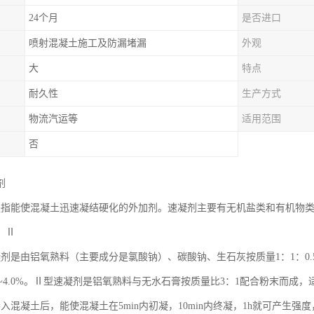
24个月
是否进口
喷射混凝土施工及防漏堵漏
外观
大
特点
耐久性
生产方式
物流汽运等
适用范围
否
剂
是指能使混凝土迅速凝结硬化的外加剂。速凝剂主要有无机盐类和有机物
、Ⅱ
凝剂是由铝氧熟料（主要成分是氯酸钠）、碳酸钠、生石灰按质量1：1：0
%~4.0%。Ⅱ型速凝剂是铝氧熟料与无水石膏按质量比3：1配合粉末而成，
入混凝土后，能使混凝土在5min内初凝，10min内终凝，1h就可产生强度