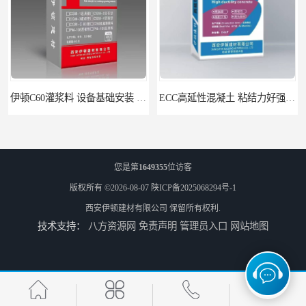
伊顿C60灌浆料 设备基础安装 梁柱改造加固二次灌浆料
ECC高延性混凝土 粘结力好强度高 可弯曲抗震不开裂
您是第
1649355
位访客
版权所有 ©2026-08-07
陕ICP备2025068294号-1
西安伊顿建材有限公司
保留所有权利.
技术支持：
八方资源网
免责声明
管理员入口
网站地图
伊顿 水泥路面修补料 路面破损起皮快速修补 2小时通车