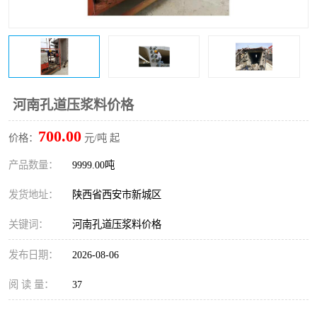
桥梁伸缩缝快速修补料
防静电不发火砂浆
碳布胶
加固砂浆
膨胀剂
混凝土防碳化涂料
河南孔道压浆料价格
融雪剂
700.00
价格：
元/吨 起
产品数量：
9999.00吨
发货地址：
陕西省西安市新城区
关键词：
河南孔道压浆料价格
发布日期：
2026-08-06
阅 读 量：
37