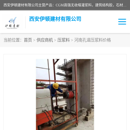
西安伊顿建材有限公司主营产品：CGM高强无收缩灌浆料，建筑结构胶，石材粘合剂，柔性防水材料，环氧修补砂浆等在各个行业得到了客户认可。
西安伊顿建材有限公司
当前位置：
首页
>
供应商机
>
压浆料
> 河南孔道压浆料价格
灌浆料
压浆料
环氧砂浆
修补砂浆
自流平水泥
水泥路面修补材料
瓷砖粘合剂
沥青冷补料
高延性混凝土
速凝剂
碳纤维布
金刚砂