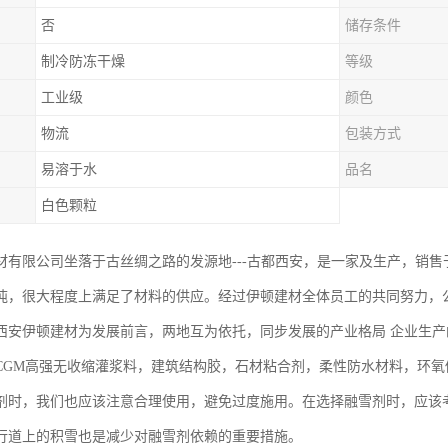
否
储存条件
制冷防冻干燥
等级
工业级
颜色
物流
包装方式
易溶于水
品名
白色颗粒
材有限公司坐落于古丝绸之路的发源地---古都西安，是一家及生产，销
吨，很大程度上满足了材料的供应。经过伊顿建材全体员工的共同努力，
西安伊顿建材为发展前言，两地互为依托，同步发展的产业格局 企业生产的
CGM高强无收缩灌浆料，建筑结构胶，石材粘合剂，柔性防水材料，环
剂时，我们也应该注意合理使用，避免过度施用。在选择融雪剂时，应该
行道上的积雪也是减少对融雪剂依赖的重要措施。