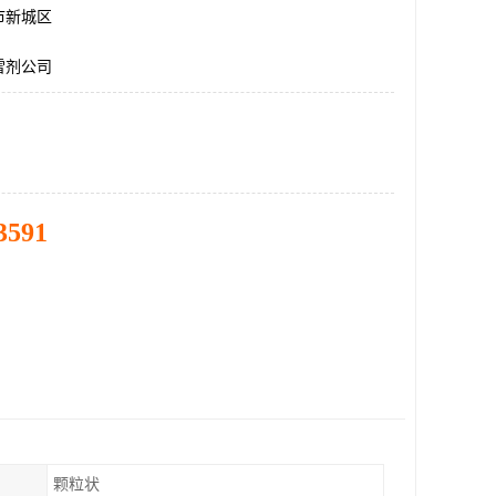
市新城区
雪剂公司
3591
颗粒状