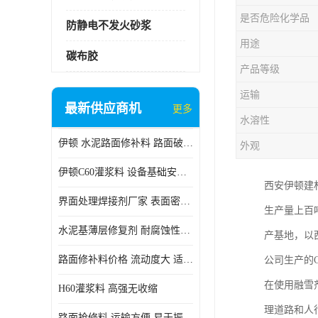
是否危险化学品
防静电不发火砂浆
用途
碳布胶
产品等级
运输
最新供应商机
更多
水溶性
伊顿 水泥路面修补料 路面破损起皮快速修补 2小时通车
外观
伊顿C60灌浆料 设备基础安装 梁柱改造加固二次灌浆料
西安伊顿建
界面处理焊接剂厂家 表面密实 良好的流动性
生产量上百
水泥基薄层修复剂 耐腐蚀性好 适用范围广
产基地，以
路面修补料价格 流动度大 适用范围广
公司生产的
在使用融雪
H60灌浆料 高强无收缩
理道路和人
路面抢修料 运输方便 易于振捣密实