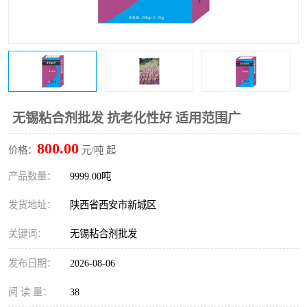
桥梁伸缩缝快速修补料
防静电不发火砂浆
碳布胶
加固砂浆
膨胀剂
混凝土防碳化涂料
融雪剂
无锡粘合剂批发 抗老化性好 适用范围广
800.00
价格：
元/吨 起
产品数量：
9999.00吨
发货地址：
陕西省西安市新城区
关键词：
无锡粘合剂批发
发布日期：
2026-08-06
阅 读 量：
38