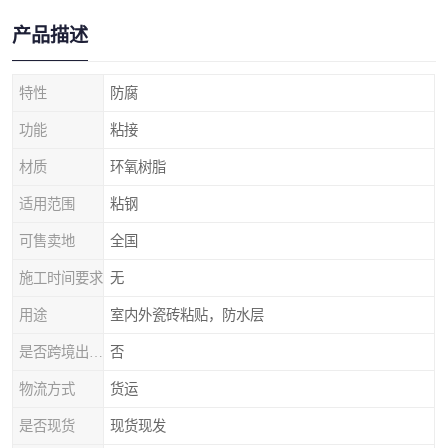
产品描述
特性
防腐
功能
粘接
材质
环氧树脂
适用范围
粘钢
可售卖地
全国
施工时间要求
无
用途
室内外瓷砖粘贴，防水层
是否跨境出口专供货源
否
物流方式
货运
是否现货
现货现发