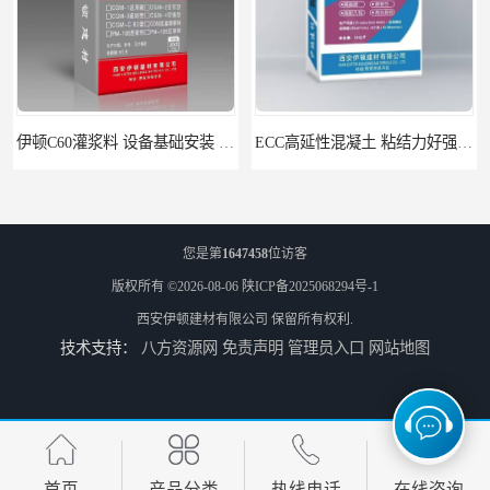
ECC高延性混凝土 粘结力好强度高 可弯曲抗震不开裂
伊顿 水泥路面修补料 路面破损起皮快速修补 2小时通车
您是第
1647458
位访客
版权所有 ©2026-08-06
陕ICP备2025068294号-1
西安伊顿建材有限公司
保留所有权利.
技术支持：
八方资源网
免责声明
管理员入口
网站地图
伊顿C60灌浆料 设备基础安装 梁柱改造加固二次灌浆料
首页
产品分类
热线电话
在线咨询