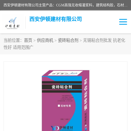
西安伊顿建材有限公司主营产品：CGM高强无收缩灌浆料，建筑结构胶，石材粘合剂，柔性防水材料，环氧修补砂浆等在各个行业得到了客户认可。
西安伊顿建材有限公司
当前位置：
首页
>
供应商机
>
瓷砖粘合剂
> 无锡粘合剂批发 抗老化
性好 适用范围广
灌浆料
压浆料
环氧砂浆
修补砂浆
自流平水泥
水泥路面修补材料
瓷砖粘合剂
沥青冷补料
高延性混凝土
速凝剂
碳纤维布
金刚砂