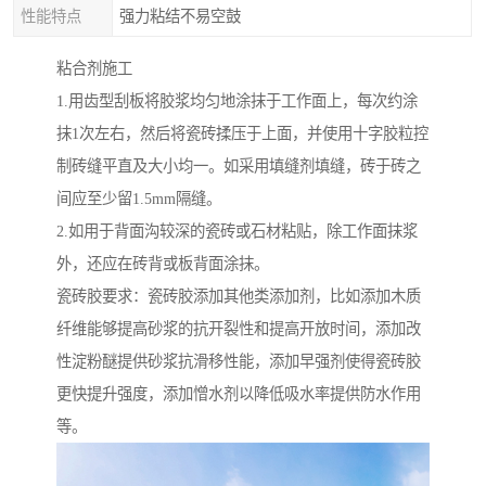
性能特点
强力粘结不易空鼓
粘合剂施工
1.用齿型刮板将胶浆均匀地涂抹于工作面上，每次约涂
抹1次左右，然后将瓷砖揉压于上面，并使用十字胶粒控
制砖缝平直及大小均一。如采用填缝剂填缝，砖于砖之
间应至少留1.5mm隔缝。
2.如用于背面沟较深的瓷砖或石材粘贴，除工作面抹浆
外，还应在砖背或板背面涂抹。
瓷砖胶要求：瓷砖胶添加其他类添加剂，比如添加木质
纤维能够提高砂浆的抗开裂性和提高开放时间，添加改
性淀粉醚提供砂浆抗滑移性能，添加早强剂使得瓷砖胶
更快提升强度，添加憎水剂以降低吸水率提供防水作用
等。