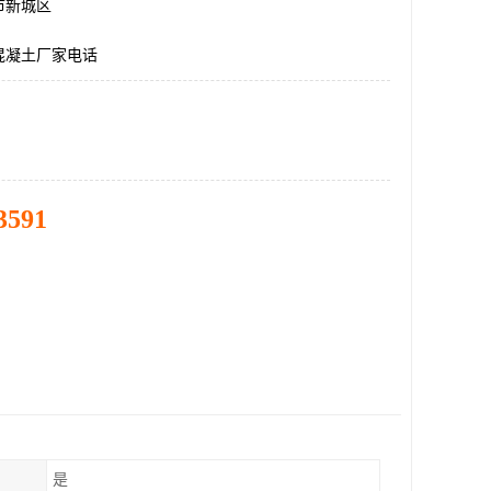
市新城区
混凝土厂家电话
3591
是