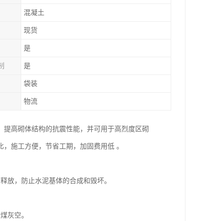
混凝土
现货
是
制
是
袋装
物流
，提高砌体结构的抗震性能，并可用于高烈度区砌
比，施工方便，节省工期，加固费用低 。
到释放，防止水泥基体的合成和毁坏。
粉煤灰空。