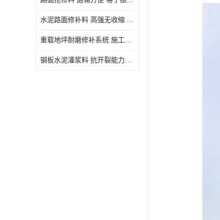
水泥路面修补料 高强无收缩 施工和易性好 强度高 韧性好
重载地坪耐磨修补系统 施工期短 易于振捣密实
钢板水泥灌浆料 抗开裂能力强 施工和易性好