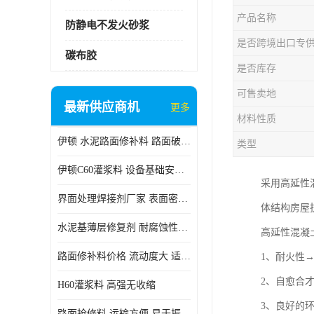
产品名称
防静电不发火砂浆
是否跨境出口专
碳布胶
是否库存
可售卖地
最新供应商机
更多
材料性质
伊顿 水泥路面修补料 路面破损起皮快速修补 2小时通车
类型
伊顿C60灌浆料 设备基础安装 梁柱改造加固二次灌浆料
采用高延性
界面处理焊接剂厂家 表面密实 良好的流动性
体结构房屋
水泥基薄层修复剂 耐腐蚀性好 适用范围广
高延性混凝
路面修补料价格 流动度大 适用范围广
1、耐火性
2、自愈合
H60灌浆料 高强无收缩
3、良好的
路面抢修料 运输方便 易于振捣密实