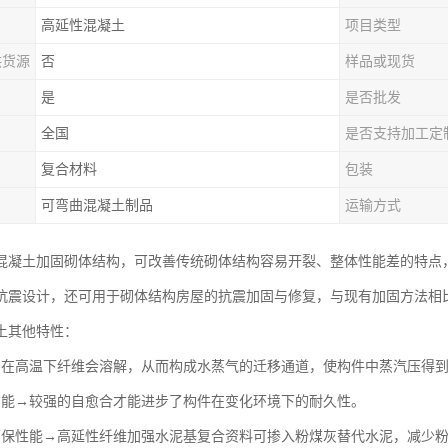
高延性混凝土
项目类型
供货源
否
样品或现货
是
是否批发
全国
是否支持加工定
复合材料
包装
可弯曲混凝土制品
运输方式
混凝土加固砌体结构，可改善传统砌体结构容易开裂、整体性能差的特点
抗震设计，还可用于砌体结构房屋的抗震加固与修复，与现有加固方法相
土其他特性：
→在高温下纤维会溶解，从而构成水蒸气的迁移通道，使构件中蒸汽压得
才能→较强的自愈合才能进步了构件在变化环境下的耐久性。
环保性能→高延性纤维加强水泥基复合资料可掺入粉煤灰替代水泥，减少