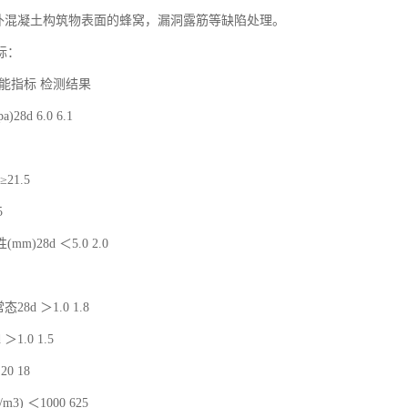
修补混凝土构筑物表面的蜂窝，漏洞露筋等缺陷处理。
标：
能指标 检测结果
28d 6.0 6.1
 ≥21.5
5
m)28d ＜5.0 2.0
态28d ＞1.0 1.8
1.0 1.5
0 18
m3) ＜1000 625