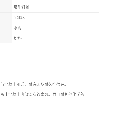
聚酯纤维
5-50度
水泥
粉料
质与混凝土相近，耐冻融及耐久性很好。
和防止混凝土内部钢筋的腐蚀。而且耐其他化学药