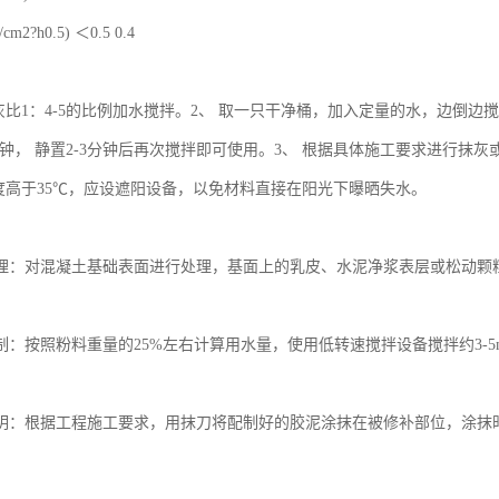
2?h0.5) ＜0.5 0.4
灰比1：4-5的比例加水搅拌。2、 取一只干净桶，加入定量的水，边倒边搅
分钟， 静置2-3分钟后再次搅拌即可使用。3、 根据具体施工要求进行抹
温度高于35℃，应设遮阳设备，以免材料直接在阳光下曝晒失水。
理：对混凝土基础表面进行处理，基面上的乳皮、水泥净浆表层或松动颗
：按照粉料重量的25%左右计算用水量，使用低转速搅拌设备搅拌约3-5mi
。
明：根据工程施工要求，用抹刀将配制好的胶泥涂抹在被修补部位，涂抹时