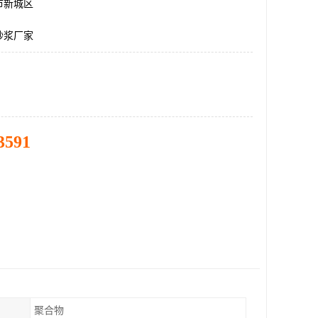
市新城区
砂浆厂家
3591
聚合物