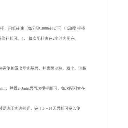
拌，用低转速（每分钟1000转以下）电动搅 拌棒
灰或修补即可。4、 每次配料宜在2小时内用完。
粒等使其露出坚实基层，并表面沙粒、粉尘、油脂
n，静置2-3min后再次搅拌即可，每次配料宜在
要边压实边抹光，完工3～14天后即可投入使