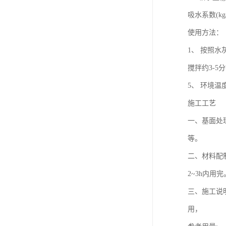
吸水系数(kg/cm
使用方法：
1、 按照水
搅拌约3-5
5、 环境
施工工艺
一、基面处
等。
二、材料配制
2~3h内用完
三、施工说
用，