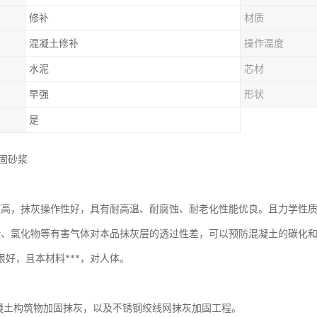
修补
材质
混凝土修补
操作温度
水泥
芯材
早强
形状
是
加固砂浆
度高，抹灰操作性好，具有耐高温、耐腐蚀、耐老化性能优良。且力学性
碳、氯化物等有害气体对本品抹灰层的透过性差，可以预防混凝土的碳化
很好，且本材料***，对人体。
混凝土构筑物加固抹灰，以及不锈钢绞线网抹灰加固工程。