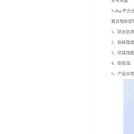
参考用量:
3-4kg/平
聚合物砂浆
1、防水抗
2、粘结强
3、抗腐蚀
4、耐高湿
5、产品水