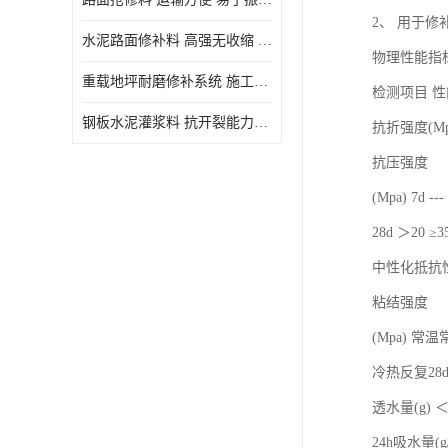
2、 用于
水泥路面修补料 高强无收缩 施工和易性好 强度高 韧性好
物理性能指
重载地坪耐磨修补系统 施工期短 易于振捣密实
检测项目 性
钢板水泥灌浆料 抗开裂能力强 施工和易性好
抗折强度(Mpa)
抗压强度
(Mpa) 7d ---
28d ＞20 ≥3
中性化抵抗性(m
粘结强度
(Mpa) 常温常
冷热反复28d ＞
透水量(g) ＜2
24h吸水量(g/