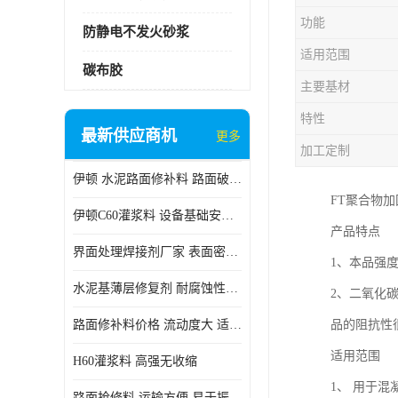
功能
防静电不发火砂浆
适用范围
碳布胶
主要基材
特性
最新供应商机
更多
加工定制
伊顿 水泥路面修补料 路面破损起皮快速修补 2小时通车
FT聚合物
伊顿C60灌浆料 设备基础安装 梁柱改造加固二次灌浆料
产品特点
界面处理焊接剂厂家 表面密实 良好的流动性
1、本品强
水泥基薄层修复剂 耐腐蚀性好 适用范围广
2、二氧化
路面修补料价格 流动度大 适用范围广
品的阻抗性
适用范围
H60灌浆料 高强无收缩
1、 用于
路面抢修料 运输方便 易于振捣密实