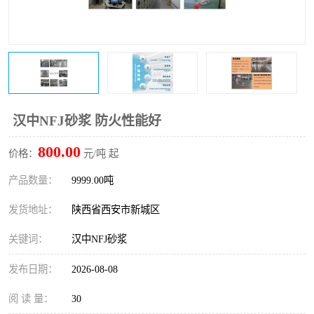
桥梁伸缩缝快速修补料
防静电不发火砂浆
碳布胶
加固砂浆
膨胀剂
混凝土防碳化涂料
融雪剂
汉中NFJ砂浆 防火性能好
800.00
价格：
元/吨 起
产品数量：
9999.00吨
发货地址：
陕西省西安市新城区
关键词：
汉中NFJ砂浆
发布日期：
2026-08-08
阅 读 量：
30