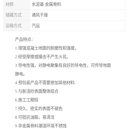
材质
水泥基 金属骨料
储藏方式
通风干燥
运输方式
汽运
产品特点：
1.增强混凝土地面的耐磨性和强度。
2.经受摩擦或撞击不产生火花。
3.导电性强，对静电聚集有良好的导电性，可传导地面
静电。
4.预包装产品不需要掺加其他材料
5.与新浇砼表面整体结合
6.施工工期短
7.持久、密实的表面不褪色
8.可抵抗油脂，易清洁
9.非金属骨料潮湿环境不锈蚀