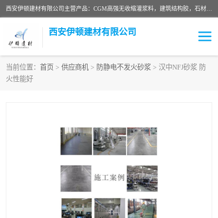
西安伊顿建材有限公司主营产品：CGM高强无收缩灌浆料，建筑结构胶，石材粘合剂，柔性防水材料，环氧修补砂浆等在各个行业得到了客户认可。
西安伊顿建材有限公司
当前位置：
首页
>
供应商机
>
防静电不发火砂浆
> 汉中NFJ砂浆 防
火性能好
灌浆料
压浆料
环氧砂浆
修补砂浆
自流平水泥
水泥路面修补材料
瓷砖粘合剂
沥青冷补料
高延性混凝土
速凝剂
碳纤维布
金刚砂