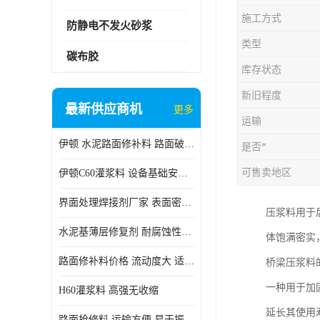
施工方式
防静电不发火砂浆
类型
碳布胶
库存状态
新旧程度
最新供应商机
更多
运输
伊顿 水泥路面修补料 路面破损起皮快速修补 2小时通车
是否*
可售卖地区
伊顿C60灌浆料 设备基础安装 梁柱改造加固二次灌浆料
界面处理焊接剂厂家 表面密实 良好的流动性
压浆料用于
水泥基薄层修复剂 耐腐蚀性好 适用范围广
体饱满密实
路面修补料价格 流动度大 适用范围广
桥梁压浆料
一种用于加
H60灌浆料 高强无收缩
延长其使用
路面抢修料 运输方便 易于振捣密实