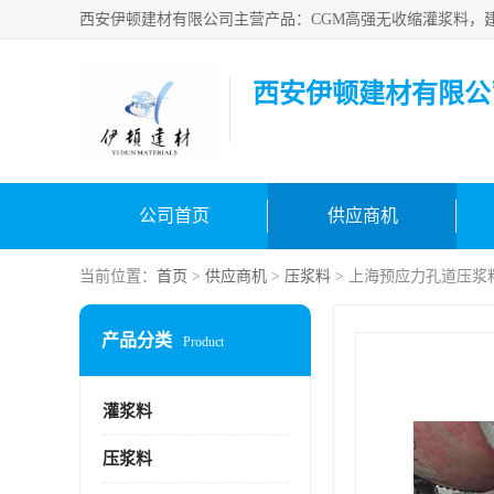
西安伊顿建材有限公
公司首页
供应商机
当前位置：
首页
>
供应商机
>
压浆料
> 上海预应力孔道压浆
产品分类
Product
灌浆料
压浆料