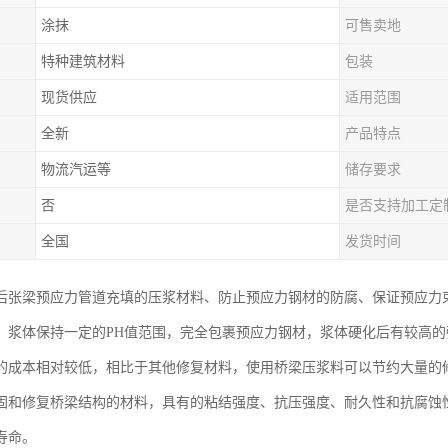
涂抹
可售卖地
特种建筑材料
包装
现货供应
适用范围
全新
产品特点
物流汽运等
储存要求
否
是否支持加工定
全国
发货时间
后张梁预应力管道充填的压浆材料、防止预应力钢材的防腐、保证预应力
，浆体保持一定的PH值范围，完全包裹预应力钢材，浆体硬化后有较高
的成本相对较低，相比于其他修复材料，使用桥梁压浆料可以节约大量的
固和修复桥梁结构的材料，具有的粘结强度、抗压强度、耐久性和抗腐蚀
寿命。