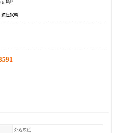
市新城区
孔道压浆料
3591
外观灰色