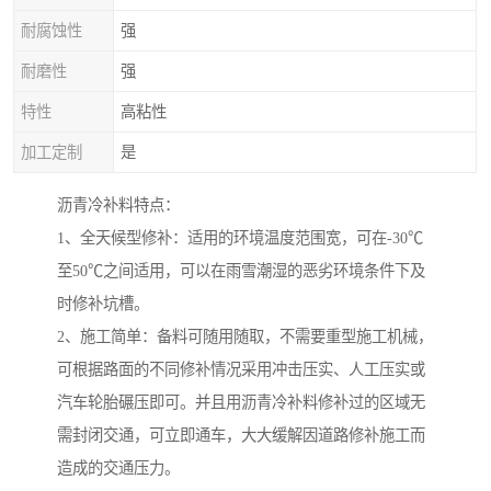
耐腐蚀性
强
耐磨性
强
特性
高粘性
加工定制
是
沥青冷补料特点：
1、全天候型修补：适用的环境温度范围宽，可在-30℃
至50℃之间适用，可以在雨雪潮湿的恶劣环境条件下及
时修补坑槽。
2、施工简单：备料可随用随取，不需要重型施工机械，
可根据路面的不同修补情况采用冲击压实、人工压实或
汽车轮胎碾压即可。并且用沥青冷补料修补过的区域无
需封闭交通，可立即通车，大大缓解因道路修补施工而
造成的交通压力。