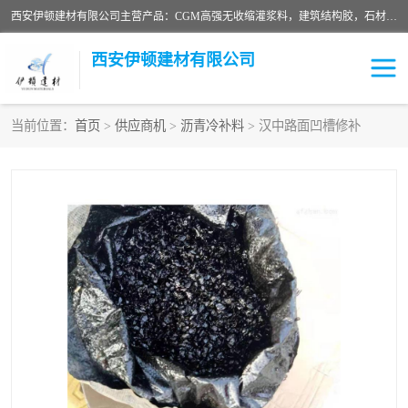
西安伊顿建材有限公司主营产品：CGM高强无收缩灌浆料，建筑结构胶，石材粘合剂，柔性防水材料，环氧修补砂浆等在各个行业得到了客户认可。
西安伊顿建材有限公司
当前位置：
首页
>
供应商机
>
沥青冷补料
> 汉中路面凹槽修补
灌浆料
压浆料
环氧砂浆
修补砂浆
自流平水泥
水泥路面修补材料
瓷砖粘合剂
沥青冷补料
高延性混凝土
速凝剂
碳纤维布
金刚砂