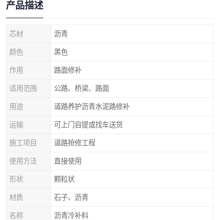
产品描述
芯材
沥青
颜色
黑色
作用
路面修补
适用范围
公路、桥梁、路面
用途
道路养护沥青水泥路修补
运输
可上门自提或找车送货
施工项目
道路抢修工程
使用方法
直接使用
形状
颗粒状
材质
石子、沥青
名称
沥青冷补料