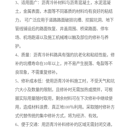
3、适用面广：沥青冷补材料与沥青混凝土，水泥混凝
土，金属表面，木面等不同基质的材料均有良好的粘结
力， 可广泛应用于道路路面破损坑槽、挖掘坑洞、地下
管线铺设后的路面恢复、井盖周围、桥梁路面、停车
场、机场跑道以及施工机械难以触及部位的修补与养
护。
4、质量：沥青冷补料路具有强的抗老化和粘结性能，修
补的坑槽寿命在10年以上，并不易产生脱落、龟裂等不
良现象，不需重复修补。
5、修补成本低：使用沥青冷补料施工时，不受天气和坑
穴大小及数量的限制，且修补时无需加热或搅拌，可根
据实际用量随时取用，剩余材料可在下次修补中继续使
用，造成材料浪费．真正地100％利用。采取随时修补方
式代替传统的集中修补方式，将为经济、有效。
6、便于交通：用沥青冷补料修补的区域无需封闭交通，