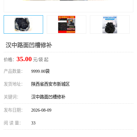
桥梁伸缩缝快速修补料
防静电不发火砂浆
碳布胶
加固砂浆
膨胀剂
混凝土防碳化涂料
汉中路面凹槽修补
融雪剂
35.00
价格：
元/袋 起
产品数量：
9999.00袋
发货地址：
陕西省西安市新城区
关键词：
汉中路面凹槽修补
发布日期：
2026-08-09
阅 读 量：
33