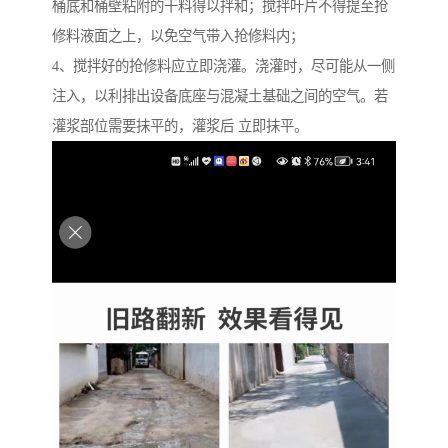
桶底和桶壁粘附的干料得以拌和；搅拌叶片不得提至抢
修料液面之上，以免空气带入抢修料内；
4、搅拌好的抢修料应立即浇灌。浇灌时，尽可能从一侧
注入，以利排出设备底座与混凝土基础之间的空气。若
灌浆部位需要抹平的，灌浆后 立即抹平。