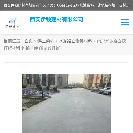
西安伊顿建材有限公司主营产品：CGM高强无收缩灌浆料，建筑结构胶，石材粘合剂，柔性防水材料，环氧修补砂浆等在各个行业得到了客户认可。
西安伊顿建材有限公司
当前位置：
首页
>
供应商机
>
水泥路面修补材料
> 南京水泥路面快
速修补料 运输方便 耐腐蚀性好
灌浆料
压浆料
环氧砂浆
修补砂浆
自流平水泥
水泥路面修补材料
瓷砖粘合剂
沥青冷补料
高延性混凝土
速凝剂
碳纤维布
金刚砂