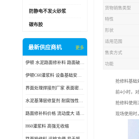
货物销售类型
防静电不发火砂浆
特性
碳布胶
形状
适用范围
最新供应商机
更多
售卖方式
伊顿 水泥路面修补料 路面破损起皮快速修补 2小时通车
功能
伊顿C60灌浆料 设备基础安装 梁柱改造加固二次灌浆料
抢修料基础
界面处理焊接剂厂家 表面密实 良好的流动性
前4小时，
水泥基薄层修复剂 耐腐蚀性好 适用范围广
抢修料使用
路面修补料价格 流动度大 适用范围广
现场使用时
H60灌浆料 高强无收缩
路面抢修料 运输方便 易于振捣密实