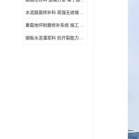
水泥路面修补料 高强无收缩 施工和易性好 强度高 韧性好
重载地坪耐磨修补系统 施工期短 易于振捣密实
钢板水泥灌浆料 抗开裂能力强 施工和易性好