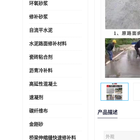
环氧砂浆
修补砂浆
自流平水泥
水泥路面修补材料
瓷砖粘合剂
沥青冷补料
高延性混凝土
速凝剂
碳纤维布
产品描述
金刚砂
外观
桥梁伸缩缝快速修补料