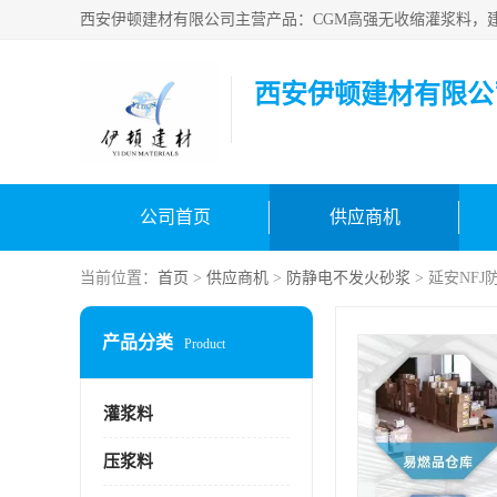
西安伊顿建材有限公
公司首页
供应商机
当前位置：
首页
>
供应商机
>
防静电不发火砂浆
> 延安NF
产品分类
Product
灌浆料
压浆料