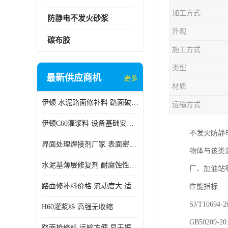
加工方式
防静电不发火砂浆
外观
碳布胶
施工方式
类型
最新供应商机
更多
材质
伊顿 水泥路面修补料 路面破损起皮快速修补 2小时通车
运输方式
伊顿C60灌浆料 设备基础安装 梁柱改造加固二次灌浆料
不发火防静
界面处理焊接剂厂家 表面密实 良好的流动性
物体与该类
水泥基薄层修复剂 耐腐蚀性好 适用范围广
厂、加油站
路面修补料价格 流动度大 适用范围广
性能指标
SJ/T10
H60灌浆料 高强无收缩
GB5020
路面抢修料 运输方便 易于振捣密实