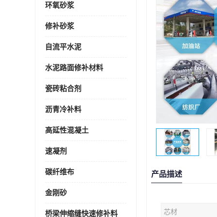
环氧砂浆
修补砂浆
自流平水泥
水泥路面修补材料
瓷砖粘合剂
沥青冷补料
高延性混凝土
速凝剂
碳纤维布
产品描述
金刚砂
芯材
桥梁伸缩缝快速修补料