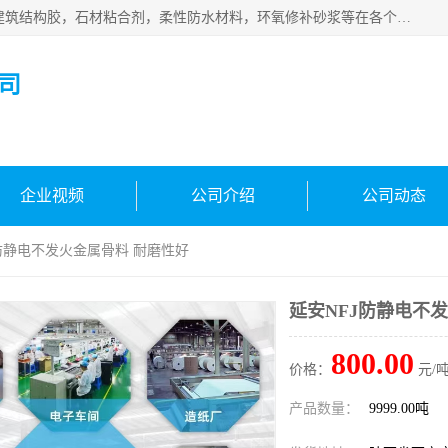
西安伊顿建材有限公司主营产品：CGM高强无收缩灌浆料，建筑结构胶，石材粘合剂，柔性防水材料，环氧修补砂浆等在各个行业得到了客户认可。
司
企业视频
公司介绍
公司动态
J防静电不发火金属骨料 耐磨性好
延安NFJ防静电不
800.00
价格：
元/吨
产品数量：
9999.00吨