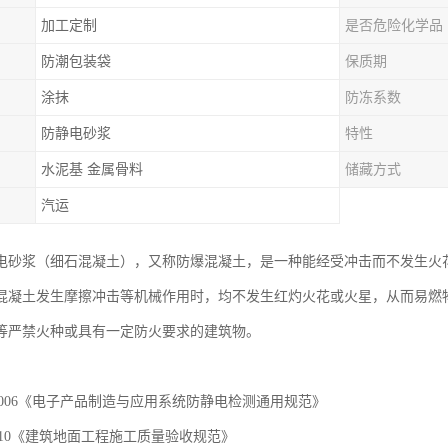
加工定制
是否危险化学品
防潮包装袋
保质期
涂抹
防冻系数
防静电砂浆
特性
水泥基 金属骨料
储藏方式
汽运
电砂浆（细石混凝土），又称防爆混凝土，是一种能经受冲击而不发生火
混凝土发生摩擦冲击等机械作用时，均不发生红灼火花或火星，从而易燃
等严禁火种或具有一定防火要求的建筑物。
694-2006《电子产品制造与应用系统防静电检测通用规范》
9-2010《建筑地面工程施工质量验收规范》