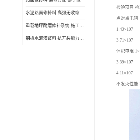
检验项目 
水泥路面修补料 高强无收缩 施工和易性好 强度高 韧性好
点对点电阻 1×1
重载地坪耐磨修补系统 施工期短 易于振捣密实
1.43×107
钢板水泥灌浆料 抗开裂能力强 施工和易性好
3.71×107
体积电阻 1×10
3.39×107
4.11×107
不发火性能