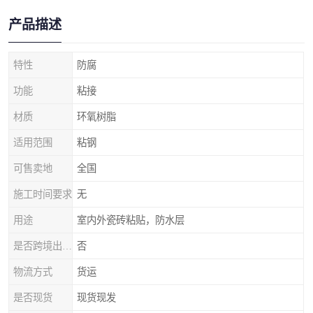
产品描述
特性
防腐
功能
粘接
材质
环氧树脂
适用范围
粘钢
可售卖地
全国
施工时间要求
无
用途
室内外瓷砖粘贴，防水层
是否跨境出口专供货源
否
物流方式
货运
是否现货
现货现发