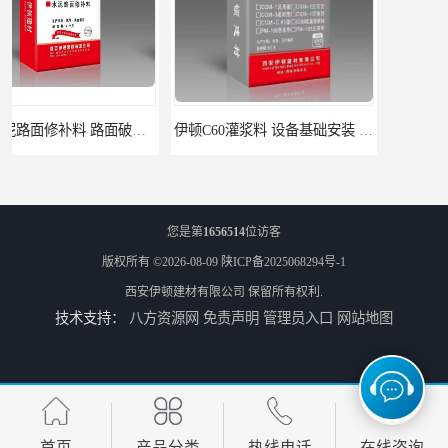
伊顿C60灌浆料 设备基础安装 梁柱改造加固二次灌浆料
ECC高延性混凝土 粘结力好强度高 可弯曲抗震不开裂
您是第
1656514
位访客
版权所有 ©2026-08-09
陕ICP备2025068294号-1
西安伊顿建材有限公司
保留所有权利.
技术支持：
八方资源网
免责声明
管理员入口
网站地图
伊顿 水泥路面修补料 路面破损起皮快速修补 2小时通车
首页
产品分类
热线电话
在线咨询