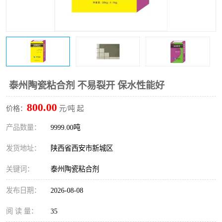
桥梁伸缩缝快速修补料
防静电不发火砂浆
碳布胶
加固砂浆
膨胀剂
混凝土防碳化涂料
融雪剂
泰州陶瓷粘合剂 不易裂开 保水性能好
800.00
价格：
元/吨 起
产品数量：
9999.00吨
发货地址：
陕西省西安市新城区
关键词：
泰州陶瓷粘合剂
发布日期：
2026-08-08
阅 读 量：
35