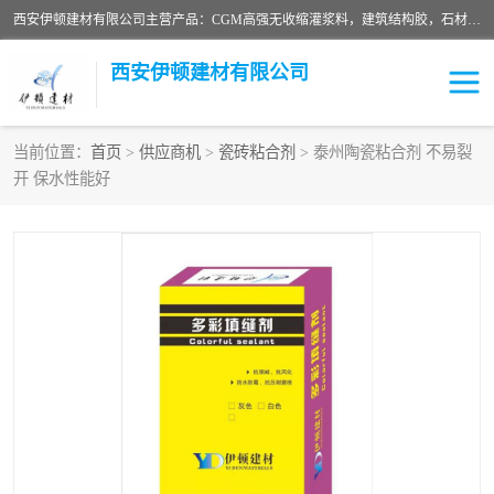
西安伊顿建材有限公司主营产品：CGM高强无收缩灌浆料，建筑结构胶，石材粘合剂，柔性防水材料，环氧修补砂浆等在各个行业得到了客户认可。
西安伊顿建材有限公司
当前位置：
首页
>
供应商机
>
瓷砖粘合剂
> 泰州陶瓷粘合剂 不易裂
开 保水性能好
灌浆料
压浆料
环氧砂浆
修补砂浆
自流平水泥
水泥路面修补材料
瓷砖粘合剂
沥青冷补料
高延性混凝土
速凝剂
碳纤维布
金刚砂