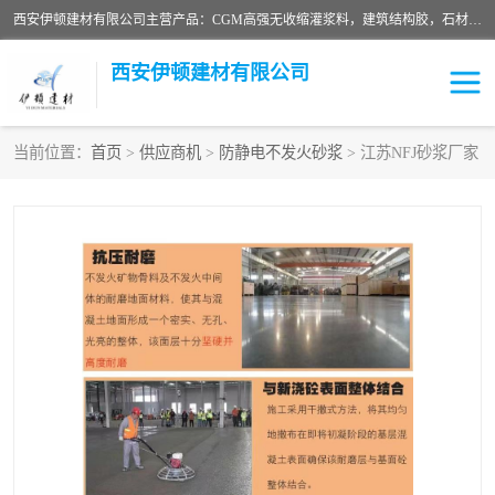
西安伊顿建材有限公司主营产品：CGM高强无收缩灌浆料，建筑结构胶，石材粘合剂，柔性防水材料，环氧修补砂浆等在各个行业得到了客户认可。
西安伊顿建材有限公司
当前位置：
首页
>
供应商机
>
防静电不发火砂浆
> 江苏NFJ砂浆厂家
灌浆料
压浆料
环氧砂浆
修补砂浆
自流平水泥
水泥路面修补材料
瓷砖粘合剂
沥青冷补料
高延性混凝土
速凝剂
碳纤维布
金刚砂