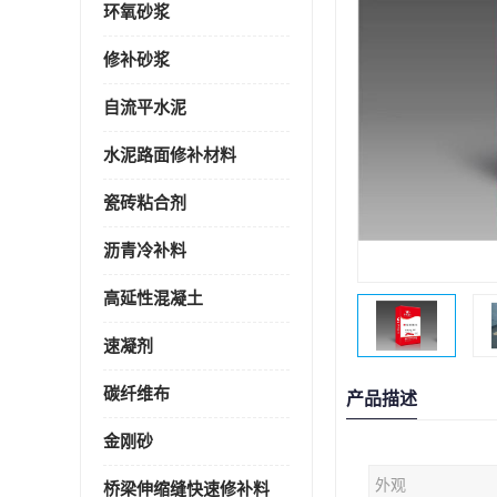
环氧砂浆
修补砂浆
自流平水泥
水泥路面修补材料
瓷砖粘合剂
沥青冷补料
高延性混凝土
速凝剂
碳纤维布
产品描述
金刚砂
外观
桥梁伸缩缝快速修补料