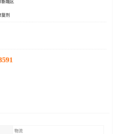
市新城区
修复剂
3591
物流