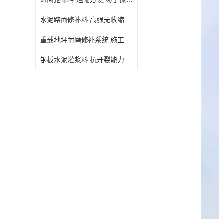
水泥路面修补料 高强无收缩 施工和易性好 强度高 韧性好
重载地坪耐磨修补系统 施工期短 易于振捣密实
钢板水泥灌浆料 抗开裂能力强 施工和易性好