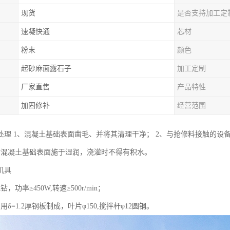
现货
是否支持加工定
速凝快通
芯材
粉末
颜色
起砂麻面露石子
加工定制
厂家直售
产品特性
加固修补
经营范围
处理 1、混凝土基础表面凿毛、并将其清理干净； 2、与抢修料接触的设
对混凝土基础表面施于湿润，浇灌时不得有积水。
机具
，功率≥450W,转速≥500r/min；
用δ=1.2厚钢板制成，叶片φ150,搅拌杆φ12圆钢。