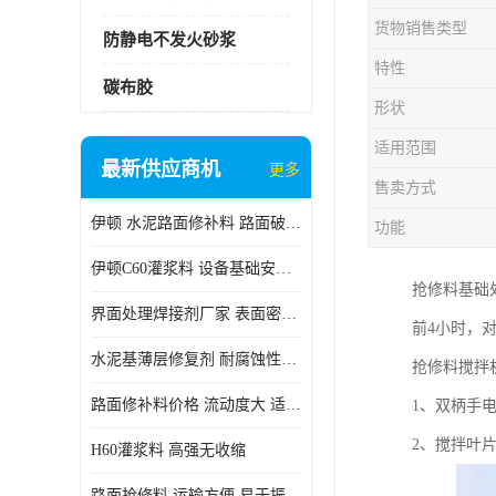
货物销售类型
防静电不发火砂浆
特性
碳布胶
形状
适用范围
最新供应商机
更多
售卖方式
伊顿 水泥路面修补料 路面破损起皮快速修补 2小时通车
功能
伊顿C60灌浆料 设备基础安装 梁柱改造加固二次灌浆料
抢修料基础
界面处理焊接剂厂家 表面密实 良好的流动性
前4小时，
水泥基薄层修复剂 耐腐蚀性好 适用范围广
抢修料搅拌
路面修补料价格 流动度大 适用范围广
1、双柄手电钻
2、搅拌叶片
H60灌浆料 高强无收缩
路面抢修料 运输方便 易于振捣密实