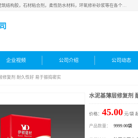
西安伊顿建材有限公司主营产品：CGM高强无收缩灌浆料，建筑结构胶，石材粘合剂，柔性防水材料，环氧修补砂浆等在各个行业得到了客户认可。
司
企业视频
公司介绍
公司动态
层修复剂 耐久性好 易于振捣密实
水泥基薄层修复剂 
45.00
价格：
元/袋 
产品数量：
9999.00袋