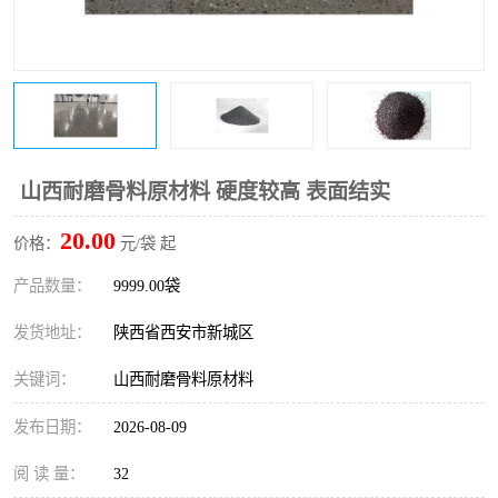
桥梁伸缩缝快速修补料
防静电不发火砂浆
碳布胶
加固砂浆
膨胀剂
混凝土防碳化涂料
融雪剂
山西耐磨骨料原材料 硬度较高 表面结实
20.00
价格：
元/袋 起
产品数量：
9999.00袋
发货地址：
陕西省西安市新城区
关键词：
山西耐磨骨料原材料
发布日期：
2026-08-09
阅 读 量：
32