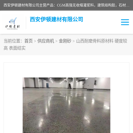
西安伊顿建材有限公司主营产品：CGM高强无收缩灌浆料，建筑结构胶，石材粘合剂，柔性防水材料，环氧修补砂浆等在各个行业得到了客户认可。
西安伊顿建材有限公司
当前位置：
首页
>
供应商机
>
金刚砂
> 山西耐磨骨料原材料 硬度较
高 表面结实
灌浆料
压浆料
环氧砂浆
修补砂浆
自流平水泥
水泥路面修补材料
瓷砖粘合剂
沥青冷补料
高延性混凝土
速凝剂
碳纤维布
金刚砂