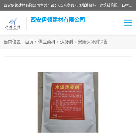
西安伊顿建材有限公司主营产品：CGM高强无收缩灌浆料，建筑结构胶，石材粘合剂，柔性防水材料，环氧修补砂浆等在各个行业得到了客户认可。
西安伊顿建材有限公司
当前位置：
首页
>
供应商机
>
速凝剂
> 安康速凝剂销售
灌浆料
压浆料
环氧砂浆
修补砂浆
自流平水泥
水泥路面修补材料
瓷砖粘合剂
沥青冷补料
高延性混凝土
速凝剂
碳纤维布
金刚砂