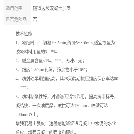
适用范围
隧道边坡混凝土加固
是否危险品
否
技术性能
1、凝结时间：初凝1～5min,终凝5～10min,适宜掺量为
胶凝材料用量的3—5%；
2、碱金属含量<1%，***、无味、无；
3、细度：80μm孔筛，筛余物小于10%；
4、喷射砼早期强度高，其28天龄期抗压强度保存率达80
—***；
5、喷料粘聚性好，对钢筋无锈蚀作用，提高抗渗标号，
凝结快，一次喷层厚，喷拱可达130mm，喷壁可达
200mm以上。
增强混凝土强度：速凝剂能够促进混凝土中水泥的水化
反应，增强混凝土的强度和硬度。