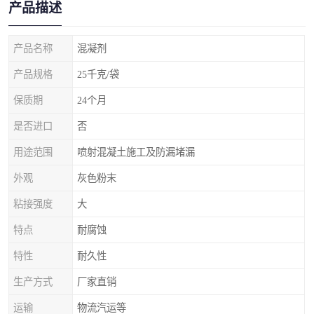
产品描述
产品名称
混凝剂
产品规格
25千克/袋
保质期
24个月
是否进口
否
用途范围
喷射混凝土施工及防漏堵漏
外观
灰色粉末
粘接强度
大
特点
耐腐蚀
特性
耐久性
生产方式
厂家直销
运输
物流汽运等