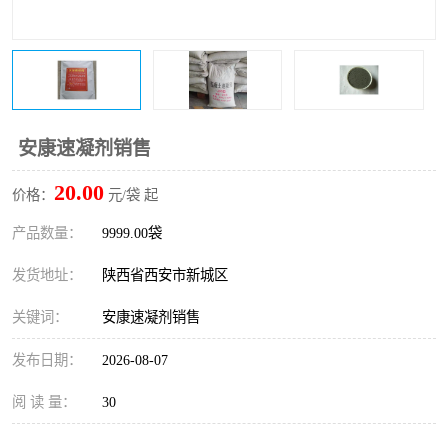
桥梁伸缩缝快速修补料
防静电不发火砂浆
碳布胶
加固砂浆
膨胀剂
混凝土防碳化涂料
安康速凝剂销售
融雪剂
20.00
价格：
元/袋 起
产品数量：
9999.00袋
发货地址：
陕西省西安市新城区
关键词：
安康速凝剂销售
发布日期：
2026-08-07
阅 读 量：
30