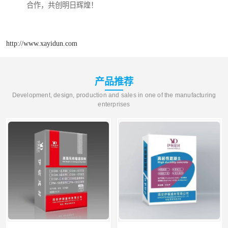
合作，共创明日辉煌！
http://www.xayidun.com
产品推荐
Development, design, production and sales in one of the manufacturing
enterprises