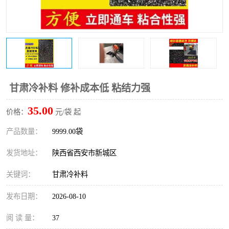
桥梁伸缩缝快速修补料
防静电不发火砂浆
碳布胶
加固砂浆
膨胀剂
混凝土防碳化涂料
融雪剂
甘肃冷补料 修补成本低 粘结力强
35.00
价格：
元/袋 起
产品数量：
9999.00袋
发货地址：
陕西省西安市新城区
关键词：
甘肃冷补料
发布日期：
2026-08-10
阅 读 量：
37