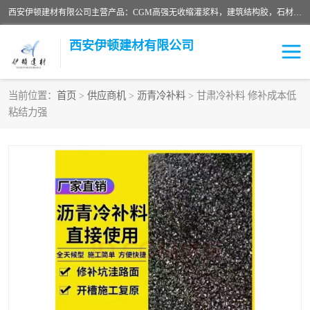
西安伊顿建材有限公司主营产品：CGM高强无收缩灌浆料，建筑结构胶，石材粘合剂，柔性防水材料，环氧修补砂浆等在各个行业得到了客户认可。
西安伊顿建材有限公司
当前位置：
首页
>
供应商机
>
沥青冷补料
> 甘肃冷补料 修补成本低
粘结力强
灌浆料
压浆料
环氧砂浆
修补砂浆
自流平水泥
水泥路面修补材料
瓷砖粘合剂
沥青冷补料
高延性混凝土
速凝剂
碳纤维布
金刚砂