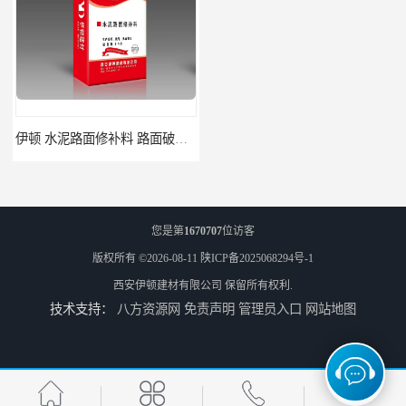
伊顿 水泥路面修补料 路面破损起皮快速修补 2小时通车
伊顿C60灌浆料 设备基础安装 梁柱改造加固二次灌浆料
您是第
1670707
位访客
版权所有 ©2026-08-11
陕ICP备2025068294号-1
西安伊顿建材有限公司
保留所有权利.
技术支持：
八方资源网
免责声明
管理员入口
网站地图
ECC高延性混凝土 粘结力好强度高 可弯曲抗震不开裂