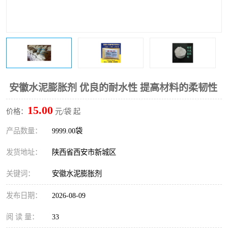
桥梁伸缩缝快速修补料
防静电不发火砂浆
碳布胶
加固砂浆
膨胀剂
混凝土防碳化涂料
融雪剂
安徽水泥膨胀剂 优良的耐水性 提高材料的柔韧性
15.00
价格：
元/袋 起
产品数量：
9999.00袋
发货地址：
陕西省西安市新城区
关键词：
安徽水泥膨胀剂
发布日期：
2026-08-09
阅 读 量：
33