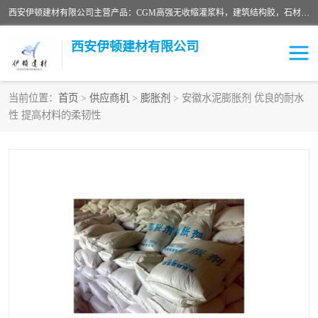
西安伊顿建材有限公司主营产品：CGM高强无收缩灌浆料，建筑结构胶，石材粘合剂，柔性防水材料，环氧修补砂浆等在各个行业得到了客户认可。
西安伊顿建材有限公司
当前位置：
首页
>
供应商机
>
膨胀剂
> 安徽水泥膨胀剂 优良的耐水
性 提高材料的柔韧性
灌浆料
压浆料
环氧砂浆
修补砂浆
自流平水泥
水泥路面修补材料
瓷砖粘合剂
沥青冷补料
高延性混凝土
速凝剂
碳纤维布
金刚砂