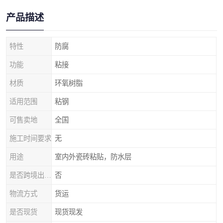
产品描述
特性
防腐
功能
粘接
材质
环氧树脂
适用范围
粘钢
可售卖地
全国
施工时间要求
无
用途
室内外瓷砖粘贴，防水层
是否跨境出口专供货源
否
物流方式
货运
是否现货
现货现发