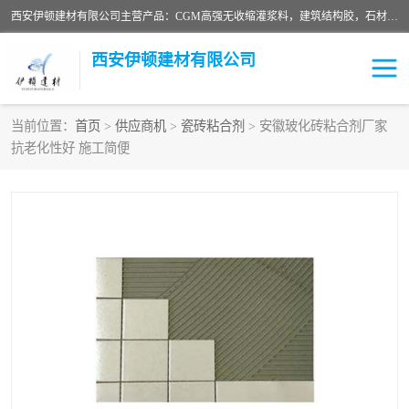
西安伊顿建材有限公司主营产品：CGM高强无收缩灌浆料，建筑结构胶，石材粘合剂，柔性防水材料，环氧修补砂浆等在各个行业得到了客户认可。
西安伊顿建材有限公司
当前位置：
首页
>
供应商机
>
瓷砖粘合剂
> 安徽玻化砖粘合剂厂家
抗老化性好 施工简便
灌浆料
压浆料
环氧砂浆
修补砂浆
自流平水泥
水泥路面修补材料
瓷砖粘合剂
沥青冷补料
高延性混凝土
速凝剂
碳纤维布
金刚砂