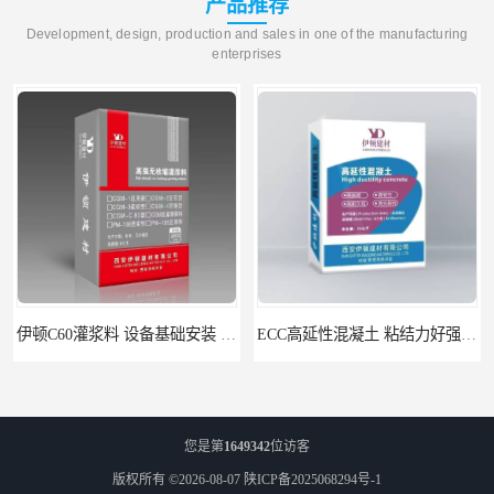
产品推荐
Development, design, production and sales in one of the manufacturing
enterprises
伊顿C60灌浆料 设备基础安装 梁柱改造加固二次灌浆料
ECC高延性混凝土 粘结力好强度高 可弯曲抗震不开裂
您是第
1649342
位访客
版权所有 ©2026-08-07
陕ICP备2025068294号-1