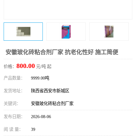
桥梁伸缩缝快速修补料
防静电不发火砂浆
碳布胶
加固砂浆
膨胀剂
混凝土防碳化涂料
融雪剂
安徽玻化砖粘合剂厂家 抗老化性好 施工简便
800.00
价格：
元/吨 起
产品数量：
9999.00吨
发货地址：
陕西省西安市新城区
关键词：
安徽玻化砖粘合剂厂家
发布日期：
2026-08-06
阅 读 量：
39