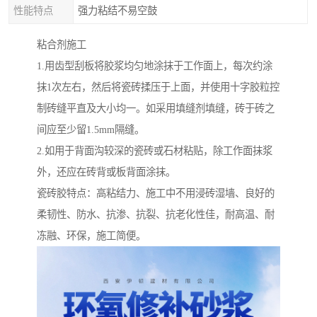
性能特点
强力粘结不易空鼓
粘合剂施工
1.用齿型刮板将胶浆均匀地涂抹于工作面上，每次约涂
抹1次左右，然后将瓷砖揉压于上面，并使用十字胶粒控
制砖缝平直及大小均一。如采用填缝剂填缝，砖于砖之
间应至少留1.5mm隔缝。
2.如用于背面沟较深的瓷砖或石材粘贴，除工作面抹浆
外，还应在砖背或板背面涂抹。
瓷砖胶特点：高粘结力、施工中不用浸砖湿墙、良好的
柔韧性、防水、抗渗、抗裂、抗老化性佳，耐高温、耐
冻融、环保，施工简便。