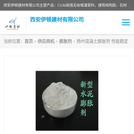
西安伊顿建材有限公司主营产品：CGM高强无收缩灌浆料，建筑结构胶，石材粘合剂，柔性防水材料，环氧修补砂浆等在各个行业得到了客户认可。
西安伊顿建材有限公司
当前位置：
首页
>
供应商机
>
膨胀剂
> 扬州混凝土膨胀剂 性能稳定
灌浆料
压浆料
环氧砂浆
修补砂浆
自流平水泥
水泥路面修补材料
瓷砖粘合剂
沥青冷补料
高延性混凝土
速凝剂
碳纤维布
金刚砂