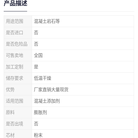
产品描述
用途范围
混凝土岩石等
是否进口
否
是否危险品
否
可售卖地
全国
加工定制
是
储存要求
低温干燥
优势
厂家直销大量现货
适用范围
混凝土添加剂
原料
膨胀剂
是否出境
否
芯材
粉末