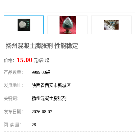
桥梁伸缩缝快速修补料
防静电不发火砂浆
碳布胶
加固砂浆
膨胀剂
混凝土防碳化涂料
扬州混凝土膨胀剂 性能稳定
融雪剂
15.00
价格：
元/袋 起
产品数量：
9999.00袋
发货地址：
陕西省西安市新城区
关键词：
扬州混凝土膨胀剂
发布日期：
2026-08-07
阅 读 量：
28