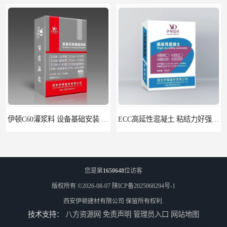
伊顿C60灌浆料 设备基础安装 梁柱改造加固二次灌浆料
ECC高延性混凝土 粘结力好强度高 可弯曲抗震不开裂
您是第
1650648
位访客
版权所有 ©2026-08-07
陕ICP备2025068294号-1
西安伊顿建材有限公司
保留所有权利.
技术支持：
八方资源网
免责声明
管理员入口
网站地图