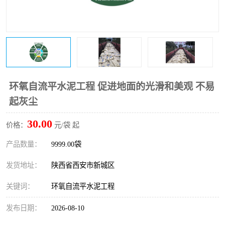
桥梁伸缩缝快速修补料
防静电不发火砂浆
碳布胶
加固砂浆
膨胀剂
混凝土防碳化涂料
融雪剂
环氧自流平水泥工程 促进地面的光滑和美观 不易
起灰尘
30.00
价格：
元/袋 起
产品数量：
9999.00袋
发货地址：
陕西省西安市新城区
关键词：
环氧自流平水泥工程
发布日期：
2026-08-10