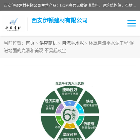
西安伊顿建材有限公司主营产品：CGM高强无收缩灌浆料，建筑结构胶，石材粘合剂，柔性防水材料，环氧修补砂浆等在各个行业得到了客户认可。
西安伊顿建材有限公司
当前位置：
首页
>
供应商机
>
自流平水泥
> 环氧自流平水泥工程 促
进地面的光滑和美观 不易起灰尘
灌浆料
压浆料
环氧砂浆
修补砂浆
自流平水泥
水泥路面修补材料
瓷砖粘合剂
沥青冷补料
高延性混凝土
速凝剂
碳纤维布
金刚砂