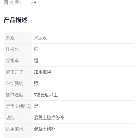
阅 读 量：
39
产品描述
外观
水泥灰
压折比
强
保水率
强
施工方式
加水搅拌
粘结强度
强
操作温度
5摄氏度以上
是否支持配送
是
功能
混凝土破损修补
适用范围
混凝土修补