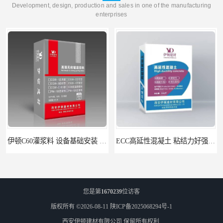
Development, design, production and sales in one of the manufacturing
enterprises
伊顿C60灌浆料 设备基础安装 梁柱改造加固二次灌浆料
ECC高延性混凝土 粘结力好强度高 可弯曲抗震不开裂
您是第
1670239
位访客
版权所有 ©2026-08-11
陕ICP备2025068294号-1
西安伊顿建材有限公司
保留所有权利.