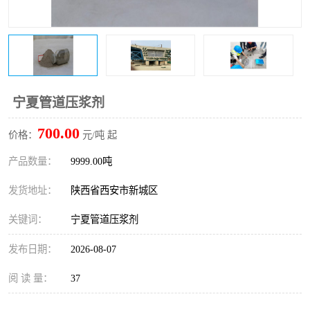
桥梁伸缩缝快速修补料
防静电不发火砂浆
碳布胶
加固砂浆
膨胀剂
混凝土防碳化涂料
宁夏管道压浆剂
融雪剂
700.00
价格：
元/吨 起
产品数量：
9999.00吨
发货地址：
陕西省西安市新城区
关键词：
宁夏管道压浆剂
发布日期：
2026-08-07
阅 读 量：
37