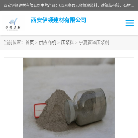
西安伊顿建材有限公司主营产品：CGM高强无收缩灌浆料，建筑结构胶，石材粘合剂，柔性防水材料，环氧修补砂浆等在各个行业得到了客户认可。
西安伊顿建材有限公司
当前位置：
首页
>
供应商机
>
压浆料
> 宁夏管道压浆剂
灌浆料
压浆料
环氧砂浆
修补砂浆
自流平水泥
水泥路面修补材料
瓷砖粘合剂
沥青冷补料
高延性混凝土
速凝剂
碳纤维布
金刚砂