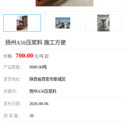
桥梁伸缩缝快速修补料
防静电不发火砂浆
碳布胶
加固砂浆
膨胀剂
混凝土防碳化涂料
扬州A50压浆料 施工方便
融雪剂
700.00
价格：
元/吨 起
产品数量：
9999.00吨
发货地址：
陕西省西安市新城区
关键词：
扬州A50压浆料
发布日期：
2026-08-06
阅 读 量：
39