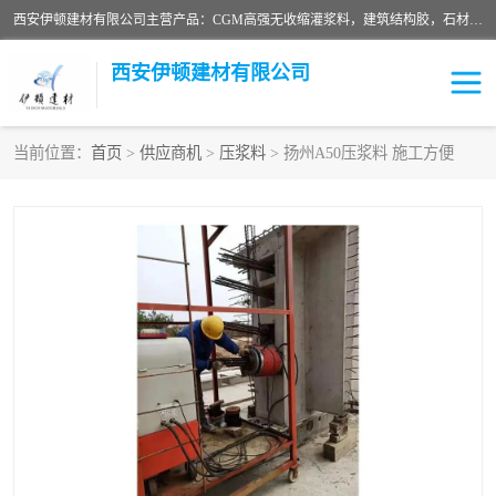
西安伊顿建材有限公司主营产品：CGM高强无收缩灌浆料，建筑结构胶，石材粘合剂，柔性防水材料，环氧修补砂浆等在各个行业得到了客户认可。
西安伊顿建材有限公司
当前位置：
首页
>
供应商机
>
压浆料
> 扬州A50压浆料 施工方便
灌浆料
压浆料
环氧砂浆
修补砂浆
自流平水泥
水泥路面修补材料
瓷砖粘合剂
沥青冷补料
高延性混凝土
速凝剂
碳纤维布
金刚砂