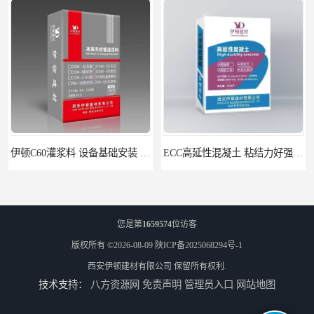
ECC高延性混凝土 粘结力好强度高 可弯曲抗震不开裂
伊顿 水泥路面修补料 路面破损起皮快速修补 2小时通车
您是第
1659574
位访客
版权所有 ©2026-08-09
陕ICP备2025068294号-1
西安伊顿建材有限公司
保留所有权利.
技术支持：
八方资源网
免责声明
管理员入口
网站地图