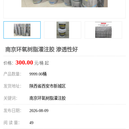
桥梁伸缩缝快速修补料
防静电不发火砂浆
碳布胶
加固砂浆
膨胀剂
混凝土防碳化涂料
融雪剂
南京环氧树脂灌注胶 渗透性好
300.00
价格：
元/桶 起
产品数量：
9999.00桶
发货地址：
陕西省西安市新城区
关键词：
南京环氧树脂灌注胶
发布日期：
2026-08-09
阅 读 量：
49