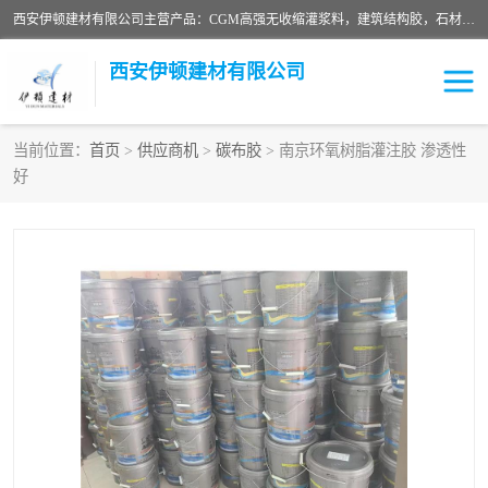
西安伊顿建材有限公司主营产品：CGM高强无收缩灌浆料，建筑结构胶，石材粘合剂，柔性防水材料，环氧修补砂浆等在各个行业得到了客户认可。
西安伊顿建材有限公司
当前位置：
首页
>
供应商机
>
碳布胶
> 南京环氧树脂灌注胶 渗透性
好
灌浆料
压浆料
环氧砂浆
修补砂浆
自流平水泥
水泥路面修补材料
瓷砖粘合剂
沥青冷补料
高延性混凝土
速凝剂
碳纤维布
金刚砂