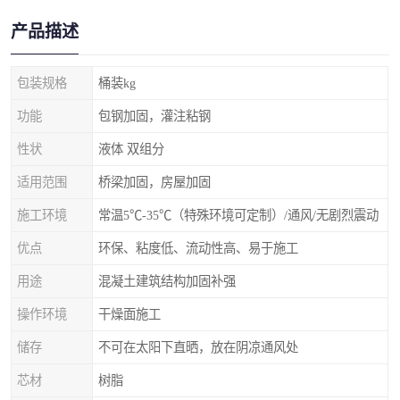
产品描述
包装规格
桶装kg
功能
包钢加固，灌注粘钢
性状
液体 双组分
适用范围
桥梁加固，房屋加固
施工环境
常温5℃-35℃（特殊环境可定制）/通风/无剧烈震动
优点
环保、粘度低、流动性高、易于施工
用途
混凝土建筑结构加固补强
操作环境
干燥面施工
储存
不可在太阳下直晒，放在阴凉通风处
芯材
树脂