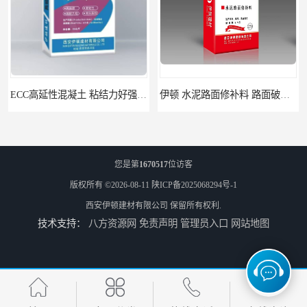
ECC高延性混凝土 粘结力好强度高 可弯曲抗震不开裂
伊顿 水泥路面修补料 路面破损起皮快速修补 2小时通车
您是第
1670517
位访客
版权所有 ©2026-08-11
陕ICP备2025068294号-1
西安伊顿建材有限公司
保留所有权利.
技术支持：
八方资源网
免责声明
管理员入口
网站地图
伊顿C60灌浆料 设备基础安装 梁柱改造加固二次灌浆料