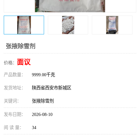
桥梁伸缩缝快速修补料
防静电不发火砂浆
碳布胶
加固砂浆
膨胀剂
混凝土防碳化涂料
张掖除雪剂
融雪剂
面议
价格：
产品数量：
9999.00千克
发货地址：
陕西省西安市新城区
关键词：
张掖除雪剂
发布日期：
2026-08-10
阅 读 量：
34