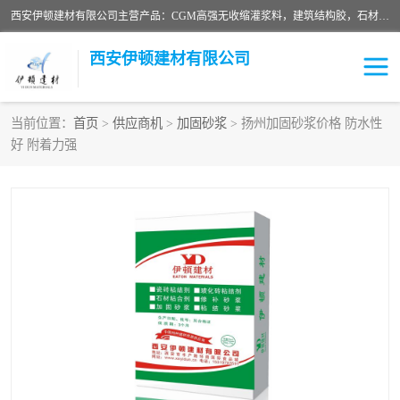
西安伊顿建材有限公司主营产品：CGM高强无收缩灌浆料，建筑结构胶，石材粘合剂，柔性防水材料，环氧修补砂浆等在各个行业得到了客户认可。
西安伊顿建材有限公司
当前位置：
首页
>
供应商机
>
加固砂浆
> 扬州加固砂浆价格 防水性
好 附着力强
灌浆料
压浆料
环氧砂浆
修补砂浆
自流平水泥
水泥路面修补材料
瓷砖粘合剂
沥青冷补料
高延性混凝土
速凝剂
碳纤维布
金刚砂