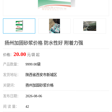
桥梁伸缩缝快速修补料
防静电不发火砂浆
碳布胶
加固砂浆
膨胀剂
混凝土防碳化涂料
融雪剂
扬州加固砂浆价格 防水性好 附着力强
20.00
价格：
元/袋 起
产品数量：
9999.00袋
发货地址：
陕西省西安市新城区
关键词：
扬州加固砂浆价格
发布日期：
2026-08-06
阅 读 量：
42