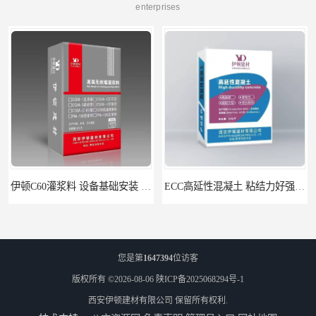
enterprises
伊顿C60灌浆料 设备基础安装 梁柱改造加固二次灌浆料
ECC高延性混凝土 粘结力好强度高 可弯曲抗震不开裂
您是第
1647394
位访客
版权所有 ©2026-08-06
陕ICP备2025068294号-1
西安伊顿建材有限公司
保留所有权利.