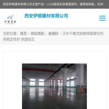
西安伊顿建材有限公司主营产品：CGM高强无收缩灌浆料，建筑结构胶，石材粘合剂，柔性防水材料，环氧修补砂浆等在各个行业得到了客户认可。
西安伊顿建材有限公司
当前位置：
首页
>
供应商机
>
金刚砂
> 汉中干撒式耐磨地面硬化剂
热稳定性好 表面结实
灌浆料
压浆料
环氧砂浆
修补砂浆
自流平水泥
水泥路面修补材料
瓷砖粘合剂
沥青冷补料
高延性混凝土
速凝剂
碳纤维布
金刚砂