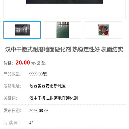
桥梁伸缩缝快速修补料
防静电不发火砂浆
碳布胶
加固砂浆
膨胀剂
混凝土防碳化涂料
融雪剂
汉中干撒式耐磨地面硬化剂 热稳定性好 表面结实
20.00
价格：
元/袋 起
产品数量：
9999.00袋
发货地址：
陕西省西安市新城区
关键词：
汉中干撒式耐磨地面硬化剂
发布日期：
2026-08-06
阅 读 量：
42