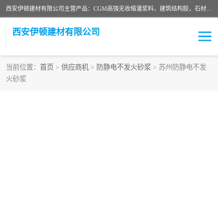
西安伊顿建材有限公司主营产品：CGM高强无收缩灌浆料，建筑结构胶，石材粘合剂，柔性防水材料，环氧修补砂浆等在各个行业得到了客户认可。
西安伊顿建材有限公司
当前位置：
首页
>
供应商机
>
防静电不发火砂浆
> 苏州防静电不发
火砂浆