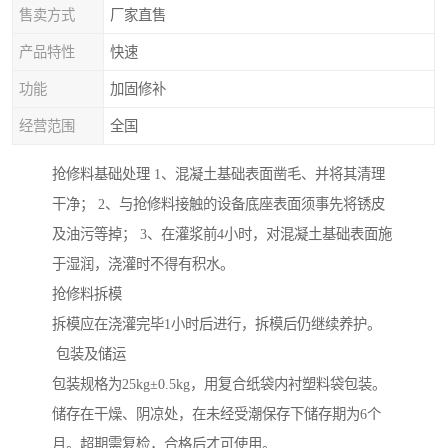
售卖方式
厂家直售
产品特性
快速
功能
加固修补
经营范围
全国
抢修料基础处理 1、混凝土基础表面凿毛、并将其清理
干净； 2、与抢修料接触的设备底座表面须事先将锈皮
及油污等掉； 3、在灌浆前4小时，对混凝土基础表面施
于湿润，浇灌时不得有积水。
抢修料拆模
拆模应在浇灌完毕1小时后进行，拆模后仍继续养护。
包装及储运
包装规格为25kg±0.5kg，用复合纸袋内衬塑料袋包装。
储存在干燥、阴凉处，在未经受潮保存下储存期为6个
月。超期需复检，合格后才可使用。