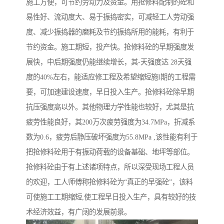
施工方便，可节约劳动力及资金。用抢修料配制的砼和
易性好、流动度大、易于振捣密实，可减轻工人劳动强
度、减少振捣器的磨耗及节约振捣所用的能耗，有利于
节约资金。施工期短，投产快。抢修料砼的早期强度发
展快，中后期强度仍能继续增长，其-天强度达 28天强
度的40%左右，能适应修工程及希望缩短施I期的工程需
要，可加速建设速度，早日投入生产。抢修料砼除早期
抗压强度高以外。其他物理力学性能也较好，尤其是抗
疲劳性能良好，其200万次疲劳强度为34.7MPa，折减系
数为0.6，疲劳后静压破坏强度为55.8MPa ,该性能有利于
把抢修料砼用于有振动荷载的设备基础、地坪等部位。
抢修料砼由于有上述诸项特点，所以深受现场工程人员
的欢迎，工人师傅称抢修料砼为“真正的早强砼”，该料
可使施工工期缩短,使工程早日投入生产，具有较好的技
术经济效益，有广阔的发展前景。