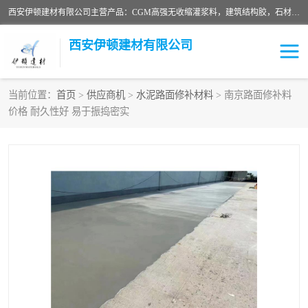
西安伊顿建材有限公司主营产品：CGM高强无收缩灌浆料，建筑结构胶，石材粘合剂，柔性防水材料，环氧修补砂浆等在各个行业得到了客户认可。
西安伊顿建材有限公司
当前位置：
首页
>
供应商机
>
水泥路面修补材料
> 南京路面修补料
价格 耐久性好 易于振捣密实
灌浆料
压浆料
环氧砂浆
修补砂浆
自流平水泥
水泥路面修补材料
瓷砖粘合剂
沥青冷补料
高延性混凝土
速凝剂
碳纤维布
金刚砂