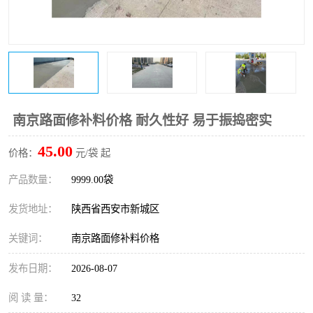
桥梁伸缩缝快速修补料
防静电不发火砂浆
碳布胶
加固砂浆
膨胀剂
混凝土防碳化涂料
融雪剂
南京路面修补料价格 耐久性好 易于振捣密实
45.00
价格：
元/袋 起
产品数量：
9999.00袋
发货地址：
陕西省西安市新城区
关键词：
南京路面修补料价格
发布日期：
2026-08-07
阅 读 量：
32