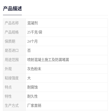
产品描述
产品名称
混凝剂
产品规格
25千克/袋
保质期
24个月
是否进口
否
用途范围
喷射混凝土施工及防漏堵漏
外观
灰色粉末
粘接强度
大
特点
耐腐蚀
特性
耐久性
生产方式
厂家直销