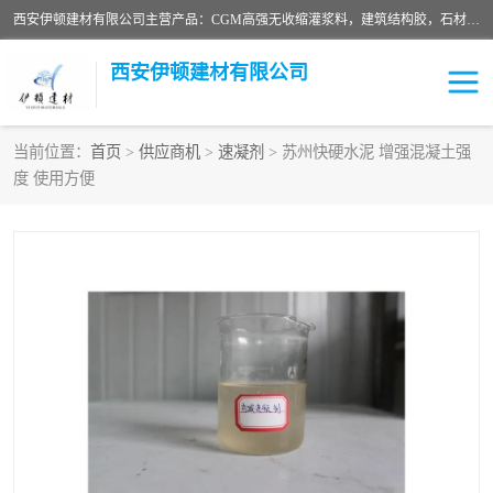
西安伊顿建材有限公司主营产品：CGM高强无收缩灌浆料，建筑结构胶，石材粘合剂，柔性防水材料，环氧修补砂浆等在各个行业得到了客户认可。
西安伊顿建材有限公司
当前位置：
首页
>
供应商机
>
速凝剂
> 苏州快硬水泥 增强混凝土强
度 使用方便
灌浆料
压浆料
环氧砂浆
修补砂浆
自流平水泥
水泥路面修补材料
瓷砖粘合剂
沥青冷补料
高延性混凝土
速凝剂
碳纤维布
金刚砂