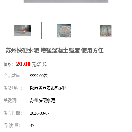
桥梁伸缩缝快速修补料
防静电不发火砂浆
碳布胶
加固砂浆
膨胀剂
混凝土防碳化涂料
融雪剂
苏州快硬水泥 增强混凝土强度 使用方便
20.00
价格：
元/袋 起
产品数量：
9999.00袋
发货地址：
陕西省西安市新城区
关键词：
苏州快硬水泥
发布日期：
2026-08-07
阅 读 量：
47