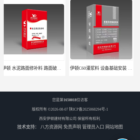
伊顿C60灌浆料 设备基础安装 梁柱改造加固二次灌浆料
ECC高延性混凝土 粘结力好强度高 可弯曲抗震不开裂
您是第
1650018
位访客
版权所有 ©2026-08-07
陕ICP备2025068294号-1
西安伊顿建材有限公司
保留所有权利.
技术支持：
八方资源网
免责声明
管理员入口
网站地图