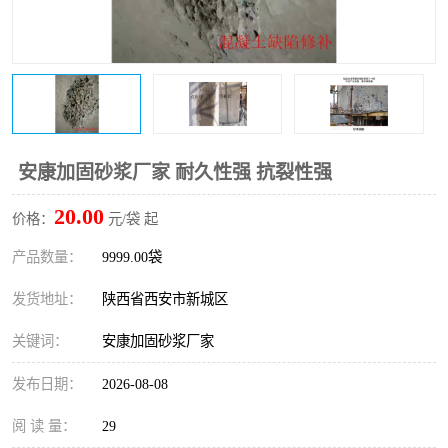
桥梁伸缩缝快速修补料
防静电不发火砂浆
碳布胶
加固砂浆
膨胀剂
混凝土防碳化涂料
融雪剂
安康加固砂浆厂家 耐久性强 抗裂性强
20.00
价格：
元/袋 起
产品数量：
9999.00袋
发货地址：
陕西省西安市新城区
关键词：
安康加固砂浆厂家
发布日期：
2026-08-08
阅 读 量：
29