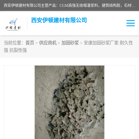
西安伊顿建材有限公司主营产品：CGM高强无收缩灌浆料，建筑结构胶，石材粘合剂，柔性防水材料，环氧修补砂浆等在各个行业得到了客户认可。
西安伊顿建材有限公司
当前位置：
首页
>
供应商机
>
加固砂浆
> 安康加固砂浆厂家 耐久性
强 抗裂性强
灌浆料
压浆料
环氧砂浆
修补砂浆
自流平水泥
水泥路面修补材料
瓷砖粘合剂
沥青冷补料
高延性混凝土
速凝剂
碳纤维布
金刚砂