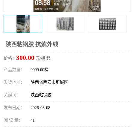
桥梁伸缩缝快速修补料
防静电不发火砂浆
碳布胶
加固砂浆
膨胀剂
混凝土防碳化涂料
陕西粘钢胶 抗紫外线
融雪剂
300.00
价格：
元/桶 起
产品数量：
9999.00桶
发货地址：
陕西省西安市新城区
关键词：
陕西粘钢胶
发布日期：
2026-08-08
阅 读 量：
41