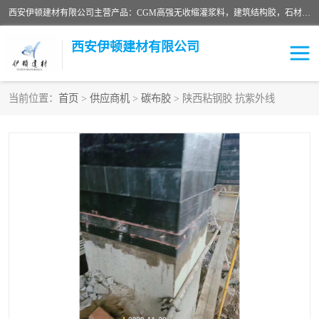
西安伊顿建材有限公司主营产品：CGM高强无收缩灌浆料，建筑结构胶，石材粘合剂，柔性防水材料，环氧修补砂浆等在各个行业得到了客户认可。
西安伊顿建材有限公司
当前位置：
首页
>
供应商机
>
碳布胶
> 陕西粘钢胶 抗紫外线
灌浆料
压浆料
环氧砂浆
修补砂浆
自流平水泥
水泥路面修补材料
瓷砖粘合剂
沥青冷补料
高延性混凝土
速凝剂
碳纤维布
金刚砂