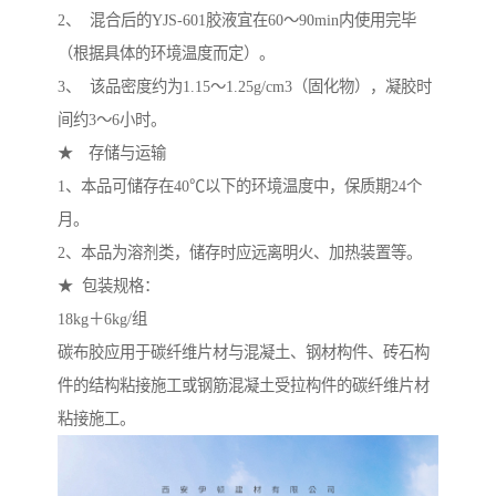
2、 混合后的YJS-601胶液宜在60～90min内使用完毕
（根据具体的环境温度而定）。
3、 该品密度约为1.15～1.25g/cm3（固化物），凝胶时
间约3～6小时。
★ 存储与运输
1、本品可储存在40℃以下的环境温度中，保质期24个
月。
2、本品为溶剂类，储存时应远离明火、加热装置等。
★ 包装规格：
18kg＋6kg/组
碳布胶应用于碳纤维片材与混凝土、钢材构件、砖石构
件的结构粘接施工或钢筋混凝土受拉构件的碳纤维片材
粘接施工。