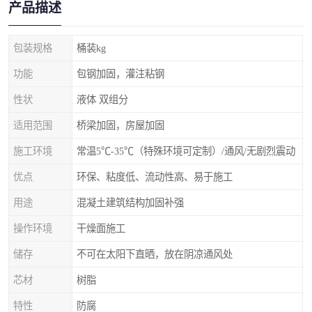
产品描述
包装规格
桶装kg
功能
包钢加固，灌注粘钢
性状
液体 双组分
适用范围
桥梁加固，房屋加固
施工环境
常温5℃-35℃（特殊环境可定制）/通风/无剧烈震动
优点
环保、粘度低、流动性高、易于施工
用途
混凝土建筑结构加固补强
操作环境
干燥面施工
储存
不可在太阳下直晒，放在阴凉通风处
芯材
树脂
特性
防腐