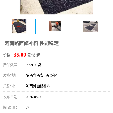
桥梁伸缩缝快速修补料
防静电不发火砂浆
碳布胶
加固砂浆
膨胀剂
混凝土防碳化涂料
融雪剂
河南路面修补料 性能稳定
35.00
价格：
元/袋 起
产品数量：
9999.00袋
发货地址：
陕西省西安市新城区
关键词：
河南路面修补料
发布日期：
2026-08-06
阅 读 量：
37