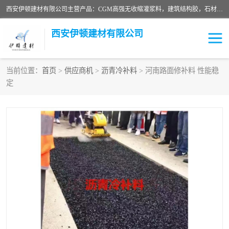
西安伊顿建材有限公司主营产品：CGM高强无收缩灌浆料，建筑结构胶，石材粘合剂，柔性防水材料，环氧修补砂浆等在各个行业得到了客户认可。
西安伊顿建材有限公司
当前位置：
首页
>
供应商机
>
沥青冷补料
> 河南路面修补料 性能稳
定
灌浆料
压浆料
环氧砂浆
修补砂浆
自流平水泥
水泥路面修补材料
瓷砖粘合剂
沥青冷补料
高延性混凝土
速凝剂
碳纤维布
金刚砂