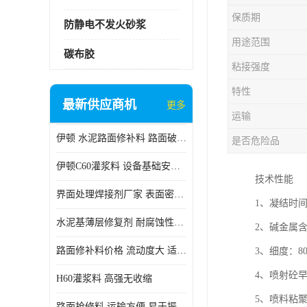
保质期
防静电不发火砂浆
用途范围
碳布胶
粘接强度
特性
最新供应商机
更多
运输
伊顿 水泥路面修补料 路面破损起皮快速修补 2小时通车
是否危险品
伊顿C60灌浆料 设备基础安装 梁柱改造加固二次灌浆料
技术性能
界面处理焊接剂厂家 表面密实 良好的流动性
1、凝结时间
水泥基薄层修复剂 耐腐蚀性好 适用范围广
2、碱金属含
路面修补料价格 流动度大 适用范围广
3、细度：8
4、喷射砼早
H60灌浆料 高强无收缩
5、喷料粘
路面抢修料 运输方便 易于振捣密实