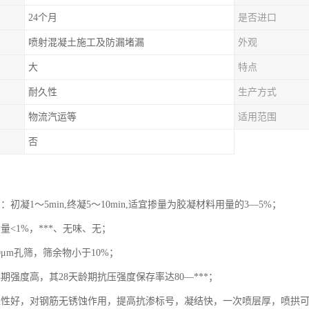
24个月
是否进口
喷射混凝土施工及防漏堵漏
外观
大
特点
耐久性
生产方式
物流汽运等
适用范围
否
：初凝1～5min,终凝5～10min,适宜掺量为胶凝材料用量的3—5%；
量<1%，***、无味、无；
0μm孔筛，筛余物小于10%；
期强度高，其28天龄期抗压强度保存率达80—***；
聚性好，对钢筋无锈蚀作用，提高抗渗标号，凝结快，一次喷层厚，喷拱可达1