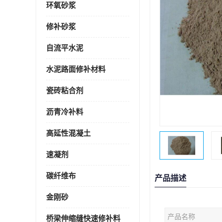
环氧砂浆
修补砂浆
自流平水泥
水泥路面修补材料
瓷砖粘合剂
沥青冷补料
高延性混凝土
速凝剂
碳纤维布
产品描述
金刚砂
产品名称
桥梁伸缩缝快速修补料