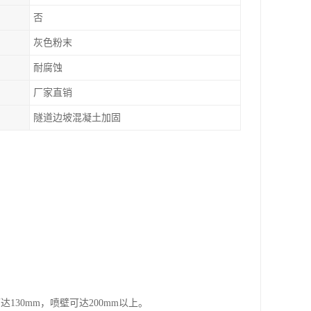
否
灰色粉末
耐腐蚀
厂家直销
隧道边坡混凝土加固
30mm，喷壁可达200mm以上。