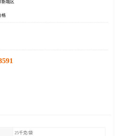
市新城区
价格
3591
25千克/袋