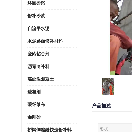
环氧砂浆
修补砂浆
自流平水泥
水泥路面修补材料
瓷砖粘合剂
沥青冷补料
高延性混凝土
速凝剂
碳纤维布
产品描述
金刚砂
形状
桥梁伸缩缝快速修补料