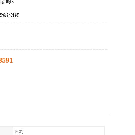
市新城区
氧修补砂浆
3591
环氧