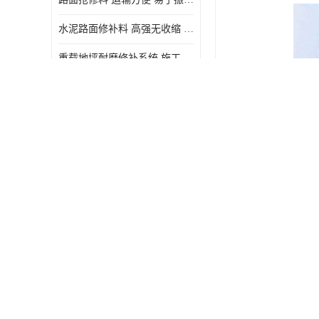
水泥路面修补料 高强无收缩 施工和易性好 强度高 韧性好
重载地坪耐磨修补系统 施工期短 易于振捣密实
钢板水泥灌浆料 抗开裂能力强 施工和易性好