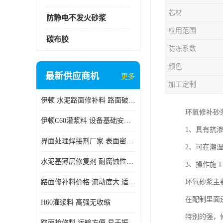
芯材
防静电不发火砂浆
应用范围
碳布胶
防冻系数
颜色
最新供应商机
更多
加工定制
伊顿 水泥路面修补料 路面破损起皮快速修补 2小时通车
环氧修补砂
伊顿C60灌浆料 设备基础安装 梁柱改造加固二次灌浆料
1、具有抗
界面处理焊接剂厂家 表面密实 良好的流动性
2、可在潮
水泥基薄层修复剂 耐腐蚀性好 适用范围广
3、操作施
路面修补料价格 流动度大 适用范围广
环氧砂浆主
在配制里面
H60灌浆料 高强无收缩
特别的强，
路面抢修料 运输方便 易于振捣密实