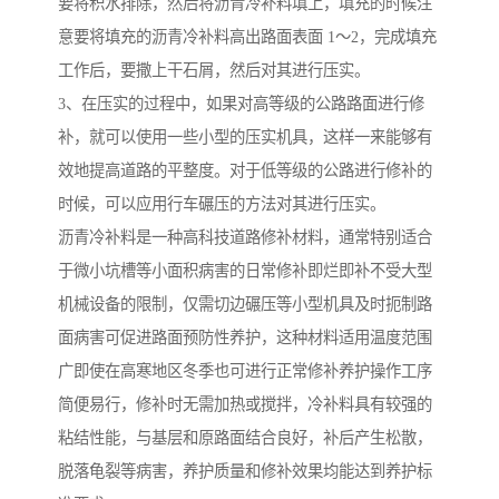
要将积水排除，然后将沥青冷补料填上，填充的时候注
意要将填充的沥青冷补料高出路面表面 1～2，完成填充
工作后，要撒上干石屑，然后对其进行压实。
3、在压实的过程中，如果对高等级的公路路面进行修
补，就可以使用一些小型的压实机具，这样一来能够有
效地提高道路的平整度。对于低等级的公路进行修补的
时候，可以应用行车碾压的方法对其进行压实。
沥青冷补料是一种高科技道路修补材料，通常特别适合
于微小坑槽等小面积病害的日常修补即烂即补不受大型
机械设备的限制，仅需切边碾压等小型机具及时扼制路
面病害可促进路面预防性养护，这种材料适用温度范围
广即使在高寒地区冬季也可进行正常修补养护操作工序
简便易行，修补时无需加热或搅拌，冷补料具有较强的
粘结性能，与基层和原路面结合良好，补后产生松散，
脱落龟裂等病害，养护质量和修补效果均能达到养护标