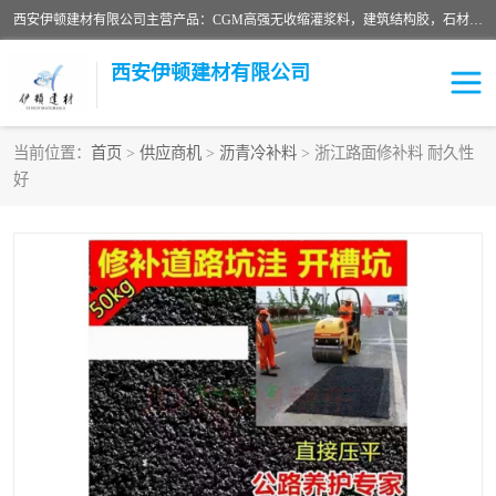
西安伊顿建材有限公司主营产品：CGM高强无收缩灌浆料，建筑结构胶，石材粘合剂，柔性防水材料，环氧修补砂浆等在各个行业得到了客户认可。
西安伊顿建材有限公司
当前位置：
首页
>
供应商机
>
沥青冷补料
> 浙江路面修补料 耐久性
好
灌浆料
压浆料
环氧砂浆
修补砂浆
自流平水泥
水泥路面修补材料
瓷砖粘合剂
沥青冷补料
高延性混凝土
速凝剂
碳纤维布
金刚砂