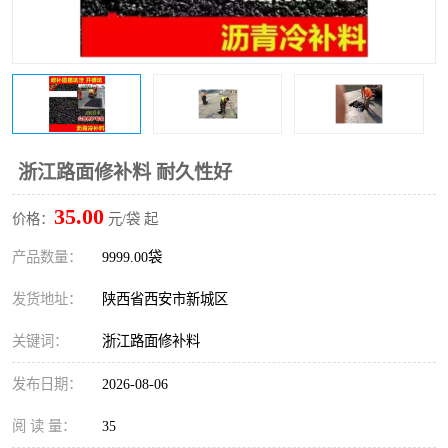
桥梁伸缩缝快速修补料
防静电不发火砂浆
碳布胶
加固砂浆
膨胀剂
混凝土防碳化涂料
融雪剂
浙江路面修补料 耐久性好
35.00
价格：
元/袋 起
产品数量：
9999.00袋
发货地址：
陕西省西安市新城区
关键词：
浙江路面修补料
发布日期：
2026-08-06
阅 读 量：
35