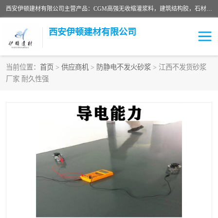
西安伊顿建材有限公司主营产品：CGM高强无收缩灌浆料，建筑结构胶，石材粘合剂，柔性防水材料，环氧修补砂浆等在各个行业得到了客户认可。
西安伊顿建材有限公司
当前位置：
首页
>
供应商机
>
防静电不发火砂浆
> 江西不发货砂浆
厂家 耐久性强
灌浆料
压浆料
环氧砂浆
修补砂浆
自流平水泥
水泥路面修补材料
瓷砖粘合剂
沥青冷补料
高延性混凝土
速凝剂
碳纤维布
金刚砂