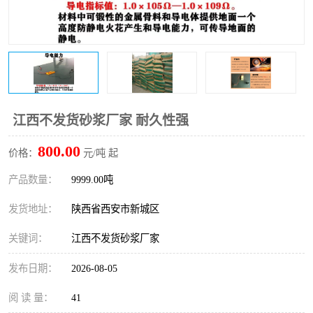
桥梁伸缩缝快速修补料
防静电不发火砂浆
碳布胶
加固砂浆
膨胀剂
混凝土防碳化涂料
融雪剂
江西不发货砂浆厂家 耐久性强
800.00
价格：
元/吨 起
产品数量：
9999.00吨
发货地址：
陕西省西安市新城区
关键词：
江西不发货砂浆厂家
发布日期：
2026-08-05
阅 读 量：
41