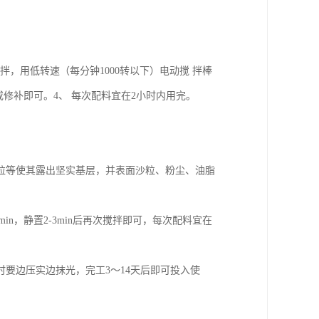
拌，用低转速（每分钟1000转以下）电动搅 拌棒
灰或修补即可。4、 每次配料宜在2小时内用完。
粒等使其露出坚实基层，并表面沙粒、粉尘、油脂
n，静置2-3min后再次搅拌即可，每次配料宜在
要边压实边抹光，完工3～14天后即可投入使