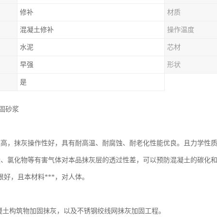
修补
材质
混凝土修补
操作温度
水泥
芯材
早强
形状
是
加固砂浆
度高，抹灰操作性好，具有耐高温、耐腐蚀、耐老化性能优良。且力学性
碳、氯化物等有害气体对本品抹灰层的透过性差，可以预防混凝土的碳化
很好，且本材料***，对人体。
混凝土构筑物加固抹灰，以及不锈钢绞线网抹灰加固工程。