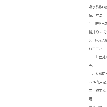
吸水系数(kg/cm
使用方法：
1、 按照水
搅拌约3-5
5、 环境
施工工艺
一、基面处
等。
二、材料配制
2~3h内用完
三、施工说
用，