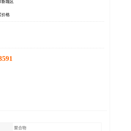
市新城区
浆价格
3591
聚合物