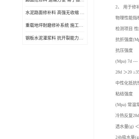
2、 用于
水泥路面修补料 高强无收缩 施工和易性好 强度高 韧性好
物理性能指
重载地坪耐磨修补系统 施工期短 易于振捣密实
检测项目 性
钢板水泥灌浆料 抗开裂能力强 施工和易性好
抗折强度(Mpa)
抗压强度
(Mpa) 7d ---
28d ＞20 ≥3
中性化抵抗性(m
粘结强度
(Mpa) 常温常
冷热反复28d ＞
透水量(g) ＜2
24h吸水量(g/