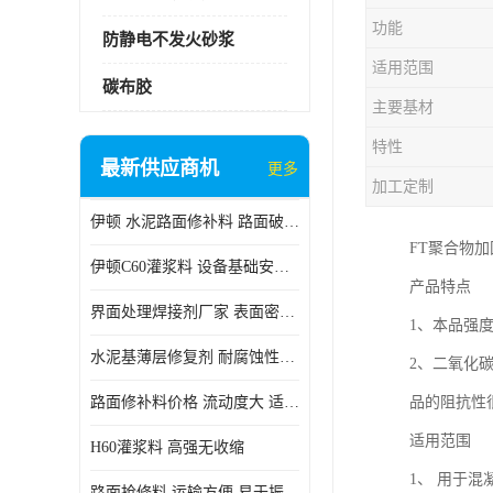
功能
防静电不发火砂浆
适用范围
碳布胶
主要基材
特性
最新供应商机
更多
加工定制
伊顿 水泥路面修补料 路面破损起皮快速修补 2小时通车
FT聚合物
伊顿C60灌浆料 设备基础安装 梁柱改造加固二次灌浆料
产品特点
界面处理焊接剂厂家 表面密实 良好的流动性
1、本品强
水泥基薄层修复剂 耐腐蚀性好 适用范围广
2、二氧化
路面修补料价格 流动度大 适用范围广
品的阻抗性
适用范围
H60灌浆料 高强无收缩
1、 用于
路面抢修料 运输方便 易于振捣密实