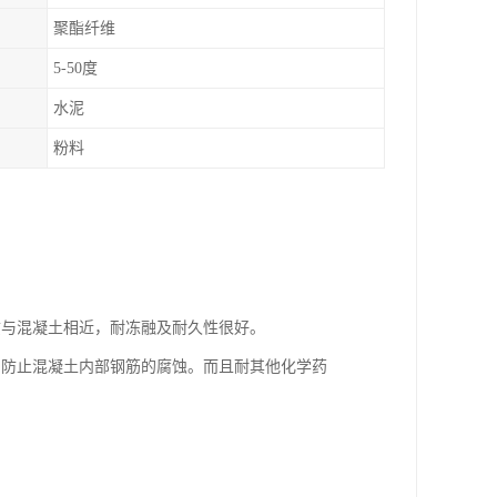
聚酯纤维
5-50度
水泥
粉料
质与混凝土相近，耐冻融及耐久性很好。
和防止混凝土内部钢筋的腐蚀。而且耐其他化学药