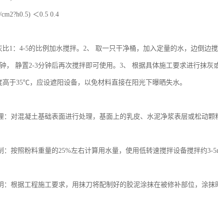
2?h0.5) ＜0.5 0.4
灰比1：4-5的比例加水搅拌。2、 取一只干净桶，加入定量的水，边倒边搅
分钟， 静置2-3分钟后再次搅拌即可使用。3、 根据具体施工要求进行抹
温度高于35℃，应设遮阳设备，以免材料直接在阳光下曝晒失水。
理：对混凝土基础表面进行处理，基面上的乳皮、水泥净浆表层或松动颗
：按照粉料重量的25%左右计算用水量，使用低转速搅拌设备搅拌约3-5mi
。
明：根据工程施工要求，用抹刀将配制好的胶泥涂抹在被修补部位，涂抹时