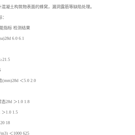
修补混凝土构筑物表面的蜂窝，漏洞露筋等缺陷处理。
标：
能指标 检测结果
28d 6.0 6.1
 ≥21.5
5
m)28d ＜5.0 2.0
态28d ＞1.0 1.8
1.0 1.5
0 18
m3) ＜1000 625