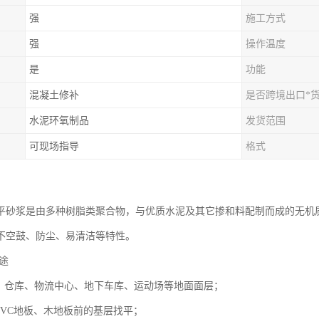
强
施工方式
强
操作温度
是
功能
混凝土修补
是否跨境出口*
水泥环氧制品
发货范围
可现场指导
格式
平砂浆是由多种树脂类聚合物，与优质水泥及其它掺和料配制而成的无机
不空鼓、防尘、易清洁等特性。
途
厂、仓库、物流中心、地下车库、运动场等地面面层；
PVC地板、木地板前的基层找平；