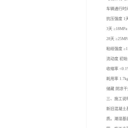
车辆通行时间
抗压强度 1天 
3天 ≥18MPa
28天 ≥25MP
粘结强度 ≥1.
流动度 初始 
收缩率 <0.1
耗用率 1.7k
储藏 阴凉
三、施工说
新旧混凝土
质。潮湿基