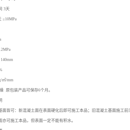
 3天
≥10MPa
a
2MPa
140mm
%
g/㎡/mm
干燥 原包装产品可保存6个月。
明
基面皆可：新混凝土面在表面硬化后即可施工本品；旧混凝土基面施工前
面亦可施工本品，但表面一定不能有积水。