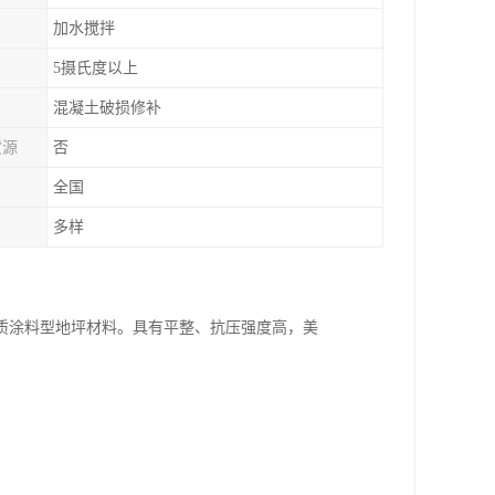
加水搅拌
5摄氏度以上
混凝土破损修补
货源
否
全国
多样
质涂料型地坪材料。具有平整、抗压强度高，美