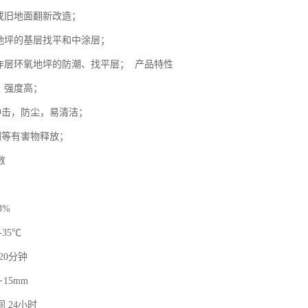
面或旧地面翻新改造；
氧地坪的基层找平和中涂层；
用作层环氧地坪的防潮、找平层； 产品特性
，强度高；
冲击，防尘，易清洁；
剂等有害物释放；
数
3%
-35℃
20分钟
15mm
 24小时