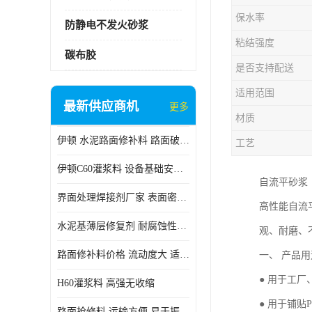
保水率
防静电不发火砂浆
粘结强度
碳布胶
是否支持配送
适用范围
最新供应商机
更多
材质
伊顿 水泥路面修补料 路面破损起皮快速修补 2小时通车
工艺
伊顿C60灌浆料 设备基础安装 梁柱改造加固二次灌浆料
自流平砂浆
界面处理焊接剂厂家 表面密实 良好的流动性
高性能自流
水泥基薄层修复剂 耐腐蚀性好 适用范围广
观、耐磨、
路面修补料价格 流动度大 适用范围广
一、 产品用
● 用于工
H60灌浆料 高强无收缩
● 用于铺贴
路面抢修料 运输方便 易于振捣密实