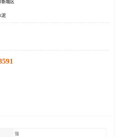
市新城区
水泥
3591
强