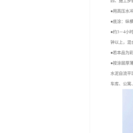
四、施工步
●用高压水
●底涂：纵
●约3－4
钟以上，混
●若本品为
●按涂层厚
水泥自流平
车库、公寓