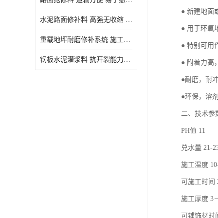
● 新建地
水泥路面修补料 高强无收缩 施工和易性好 强度高 韧性好
● 用于环
重载地坪耐磨修补系统 施工期短 易于振捣密实
● 特别可
钢板水泥灌浆料 抗开裂能力强 施工和易性好
● 附着力高
●耐磨，耐
●环保，溶
二、技术参
PH值 11
兑水量 21-2
施工温度 10
可施工时间 
施工厚度 3－
可铺饰材时间