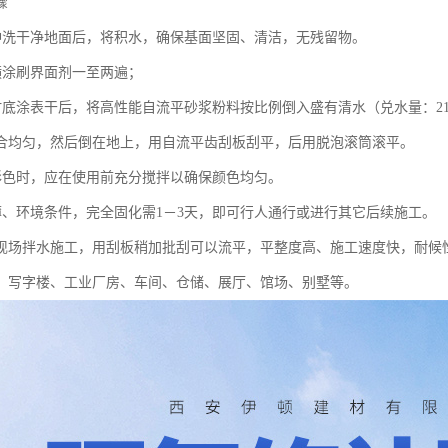
骤
冲洗干净地面后，将积水，确保基面坚固、清洁，无残留物。
横涂刷界面剂一至两遍；
小时底涂表干后，将高性能自流平砂浆粉料按比例倒入盛有清水（兑水量：21
合均匀，然后倒在地上，用自流平齿刮板刮平，后用脱泡滚筒滚平。
彩色时，应在使用前充分搅拌以确保颜色均匀。
薄、环境条件，完全固化需1－3天，即可行人通行或进行其它后续施工。
现场拌水施工，用刮板稍加批刮可以流平，平整度高、施工速度快，耐候
、写字楼、工业厂房、车间、仓储、展厅、馆场、别墅等。