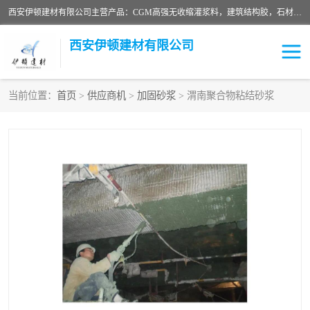
西安伊顿建材有限公司主营产品：CGM高强无收缩灌浆料，建筑结构胶，石材粘合剂，柔性防水材料，环氧修补砂浆等在各个行业得到了客户认可。
西安伊顿建材有限公司
当前位置：
首页
>
供应商机
>
加固砂浆
> 渭南聚合物粘结砂浆
灌浆料
压浆料
环氧砂浆
修补砂浆
自流平水泥
水泥路面修补材料
瓷砖粘合剂
沥青冷补料
高延性混凝土
速凝剂
碳纤维布
金刚砂