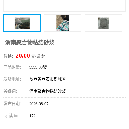
桥梁伸缩缝快速修补料
防静电不发火砂浆
碳布胶
加固砂浆
膨胀剂
混凝土防碳化涂料
渭南聚合物粘结砂浆
融雪剂
20.00
价格：
元/袋 起
产品数量：
9999.00袋
发货地址：
陕西省西安市新城区
关键词：
渭南聚合物粘结砂浆
发布日期：
2026-08-07
阅 读 量：
172