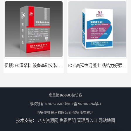
ECC高延性混凝土 粘结力好强度高 可弯曲抗震不开裂
伊顿 水泥路面修补料 路面破损起皮快速修补 2小时通车
您是第
1650603
位访客
版权所有 ©2026-08-07
陕ICP备2025068294号-1
西安伊顿建材有限公司
保留所有权利.
技术支持：
八方资源网
免责声明
管理员入口
网站地图