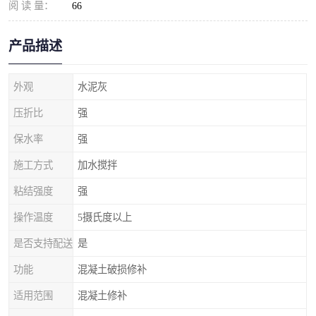
阅 读 量：
66
产品描述
外观
水泥灰
压折比
强
保水率
强
施工方式
加水搅拌
粘结强度
强
操作温度
5摄氏度以上
是否支持配送
是
功能
混凝土破损修补
适用范围
混凝土修补