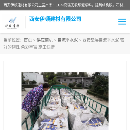
西安伊顿建材有限公司主营产品：CGM高强无收缩灌浆料，建筑结构胶，石材粘合剂，柔性防水材料，环氧修补砂浆等在各个行业得到了客户认可。
西安伊顿建材有限公司
当前位置：
首页
>
供应商机
>
自流平水泥
> 西安垫层自流平水泥 较
好的韧性 色彩丰富 施工快捷
灌浆料
压浆料
环氧砂浆
修补砂浆
自流平水泥
水泥路面修补材料
瓷砖粘合剂
沥青冷补料
高延性混凝土
速凝剂
碳纤维布
金刚砂