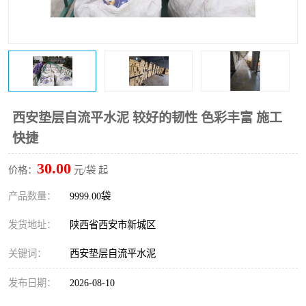
桥梁伸缩缝快速修补料
防静电不发火砂浆
碳布胶
加固砂浆
膨胀剂
混凝土防碳化涂料
融雪剂
西安垫层自流平水泥 较好的韧性 色彩丰富 施工
快捷
30.00
价格：
元/袋 起
产品数量：
9999.00袋
发货地址：
陕西省西安市新城区
关键词：
西安垫层自流平水泥
发布日期：
2026-08-10