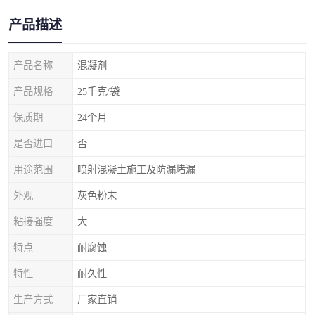
产品描述
产品名称
混凝剂
产品规格
25千克/袋
保质期
24个月
是否进口
否
用途范围
喷射混凝土施工及防漏堵漏
外观
灰色粉末
粘接强度
大
特点
耐腐蚀
特性
耐久性
生产方式
厂家直销