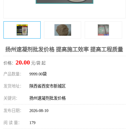
桥梁伸缩缝快速修补料
防静电不发火砂浆
碳布胶
加固砂浆
膨胀剂
混凝土防碳化涂料
融雪剂
扬州速凝剂批发价格 提高施工效率 提高工程质量
20.00
价格：
元/袋 起
产品数量：
9999.00袋
发货地址：
陕西省西安市新城区
关键词：
扬州速凝剂批发价格
发布日期：
2026-08-10
阅 读 量：
179