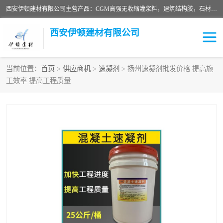
西安伊顿建材有限公司主营产品：CGM高强无收缩灌浆料，建筑结构胶，石材粘合剂，柔性防水材料，环氧修补砂浆等在各个行业得到了客户认可。
西安伊顿建材有限公司
当前位置：
首页
>
供应商机
>
速凝剂
> 扬州速凝剂批发价格 提高施
工效率 提高工程质量
灌浆料
压浆料
环氧砂浆
修补砂浆
自流平水泥
水泥路面修补材料
瓷砖粘合剂
沥青冷补料
高延性混凝土
速凝剂
碳纤维布
金刚砂