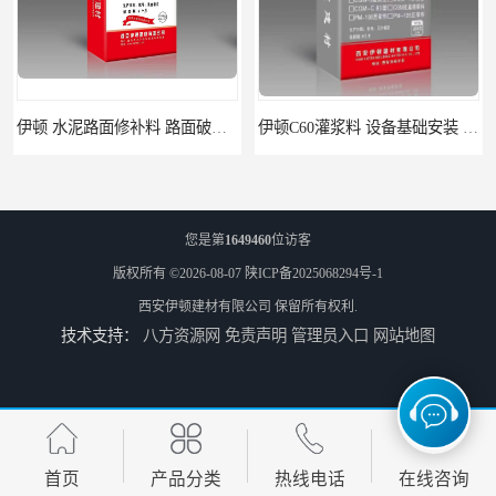
伊顿C60灌浆料 设备基础安装 梁柱改造加固二次灌浆料
ECC高延性混凝土 粘结力好强度高 可弯曲抗震不开裂
您是第
1649460
位访客
版权所有 ©2026-08-07
陕ICP备2025068294号-1
西安伊顿建材有限公司
保留所有权利.
技术支持：
八方资源网
免责声明
管理员入口
网站地图
伊顿 水泥路面修补料 路面破损起皮快速修补 2小时通车
首页
产品分类
热线电话
在线咨询