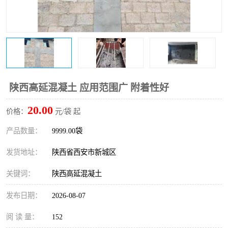
桥梁伸缩缝快速修补料
防静电不发火砂浆
碳布胶
加固砂浆
膨胀剂
混凝土防碳化涂料
融雪剂
陕西高延混凝土 应用范围广 附着性好
20.00
价格：
元/袋 起
产品数量：
9999.00袋
发货地址：
陕西省西安市新城区
关键词：
陕西高延混凝土
发布日期：
2026-08-07
阅 读 量：
152