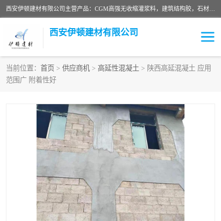
西安伊顿建材有限公司主营产品：CGM高强无收缩灌浆料，建筑结构胶，石材粘合剂，柔性防水材料，环氧修补砂浆等在各个行业得到了客户认可。
西安伊顿建材有限公司
当前位置：
首页
>
供应商机
>
高延性混凝土
> 陕西高延混凝土 应用
范围广 附着性好
灌浆料
压浆料
环氧砂浆
修补砂浆
自流平水泥
水泥路面修补材料
瓷砖粘合剂
沥青冷补料
高延性混凝土
速凝剂
碳纤维布
金刚砂