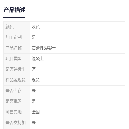
产品描述
颜色
灰色
加工定制
是
产品名称
高延性混凝土
项目类型
混凝土
是否跨境出口专供货源
否
样品或现货
现货
是否库存
是
是否批发
是
可售卖地
全国
是否支持加工定制
是