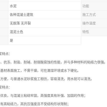
水泥
功能
各种混凝土建筑
施工方式
无脱落 无开裂
操作温度
混泥土色
特性
是
浆特点：
渗、抗冻、耐盐、耐碱、耐弱酸腐蚀的性能，并与多种材料的粘结力很强
湿基材表面施工，不需干燥，可在潮湿环境或水下硬化。
工方便，与普通水泥砂浆施工相仿，容易清洗，用水就可以清洗。
浆特点：
能优良，与混凝土粘结牢固，高强度具有补强、加固的作用；
具有高粘结力，高抗压强度且不受结构形状限制；