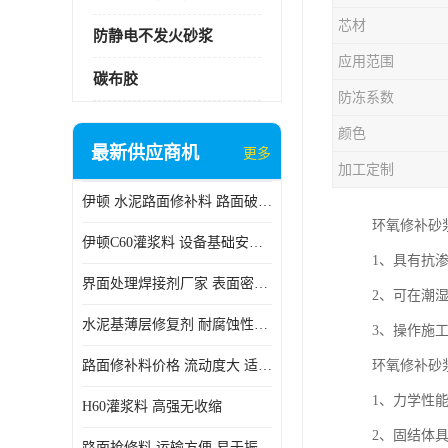
芯材
防静电不发火砂浆
应用范围
碳布胶
防冻系数
颜色
最新供应商机
更多
加工定制
伊顿 水泥路面修补料 路面破损起皮快速修补 2小时通车
环氧修补砂
伊顿C60灌浆料 设备基础安装 梁柱改造加固二次灌浆料
1、具有抗
界面处理焊接剂厂家 表面密实 良好的流动性
2、可在潮
水泥基薄层修复剂 耐腐蚀性好 适用范围广
3、操作施
路面修补料价格 流动度大 适用范围广
环氧修补砂
1、力学性
H60灌浆料 高强无收缩
2、固结体
路面抢修料 运输方便 易于振捣密实