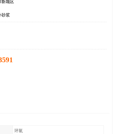
市新城区
补砂浆
3591
环氧